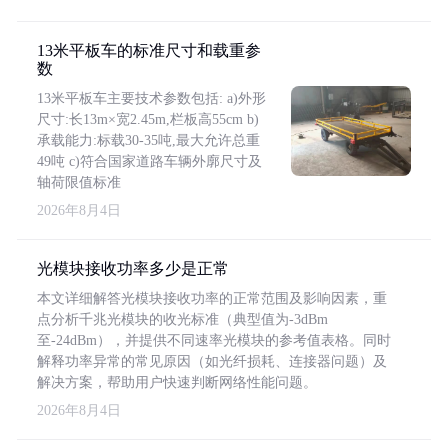
13米平板车的标准尺寸和载重参
数
13米平板车主要技术参数包括: a)外形
尺寸:长13m×宽2.45m,栏板高55cm b)
承载能力:标载30-35吨,最大允许总重
49吨 c)符合国家道路车辆外廓尺寸及
轴荷限值标准
2026年8月4日
光模块接收功率多少是正常
本文详细解答光模块接收功率的正常范围及影响因素，重
点分析千兆光模块的收光标准（典型值为-3dBm
至-24dBm），并提供不同速率光模块的参考值表格。同时
解释功率异常的常见原因（如光纤损耗、连接器问题）及
解决方案，帮助用户快速判断网络性能问题。
2026年8月4日