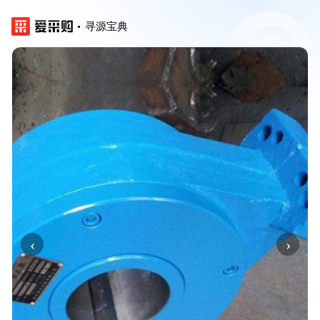
寻源宝典
‹
›