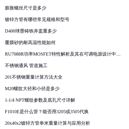
膨胀螺丝尺寸是多少
镀锌方管有哪些常见规格和型号
D400球墨铸铁井盖重多少
覆膜砂的耐高温性能如何
RU7088R功率MOSFET特性解析及其在可调电源设计中的
实践
不锈钢通风 管道施工
201不锈钢重量计算方法大全
M20螺纹大径和小径是多少
1-1/4 NPT螺纹参数及底孔尺寸详解
F1010E是什么管？能否用3205或3505代换
20x40x2镀锌方管单米重量计算与应用分析