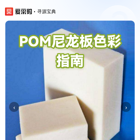
寻源宝典
‹
›