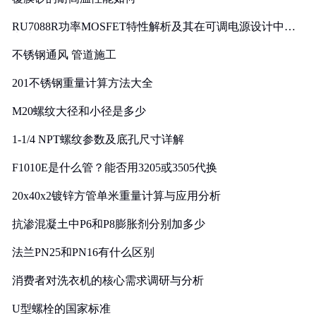
RU7088R功率MOSFET特性解析及其在可调电源设计中的
实践
不锈钢通风 管道施工
201不锈钢重量计算方法大全
M20螺纹大径和小径是多少
1-1/4 NPT螺纹参数及底孔尺寸详解
F1010E是什么管？能否用3205或3505代换
20x40x2镀锌方管单米重量计算与应用分析
抗渗混凝土中P6和P8膨胀剂分别加多少
法兰PN25和PN16有什么区别
消费者对洗衣机的核心需求调研与分析
U型螺栓的国家标准