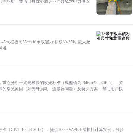
心等场所，凭借自身优势满足不同领域对电力供应
5m,栏板高55cm b)承载能力:标载30-35吨,最大允
标准
点分析千兆光模块的收光标准（典型值为-3dBm至-24dBm），并
常的常见原因（如光纤损耗、连接器问题）及解决方案，帮助用户快
/T 10228-2015），提供1000kVA变压器损耗计算实例，分步