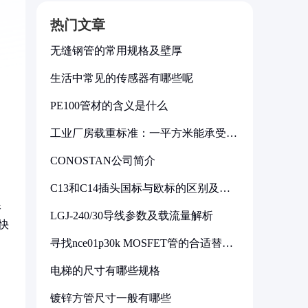
热门文章
无缝钢管的常用规格及壁厚
生活中常见的传感器有哪些呢
PE100管材的含义是什么
工业厂房载重标准：一平方米能承受多
少公斤
CONOSTAN公司简介
C13和C14插头国标与欧标的区别及其
标准解析
殊
LGJ-240/30导线参数及载流量解析
快
寻找nce01p30k MOSFET管的合适替代
型号
电梯的尺寸有哪些规格
镀锌方管尺寸一般有哪些
均