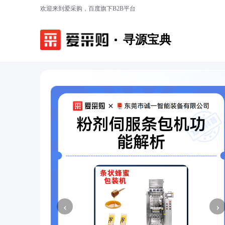
欢迎来到爱采购，百度旗下B2B平台
寻源宝典
‹
›