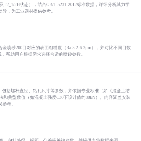
_1/2H状态），结合GB/T 5231-2012标准数据，详细分析其力学
差异，为工业选材提供参考。
砂200目对应的表面粗糙度（Ra 3.2-6.3μm），并对比不同目数
业实践，帮助用户根据需求选择合适的喷砂参数。
力，包括螺杆直径、钻孔尺寸等参数，并依据专业标准（如《混凝土结
方法和典型数值（如混凝土强度C30下设计值约80kN）。内容涵盖安装
员参考。
底孔计算，包括外径、螺距、公差等关键参数，并提供专业数据来源