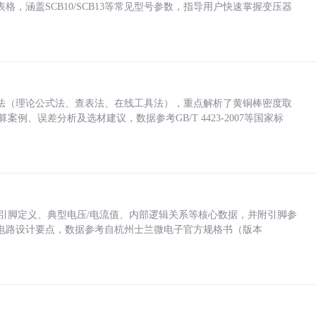
，涵盖SCB10/SCB13等常见型号参数，指导用户快速掌握变压器
法（理论公式法、查表法、在线工具法），重点解析了黄铜棒密度取
计算案例、误差分析及选材建议，数据参考GB/T 4423-2007等国家标
括各引脚定义、典型电压/电流值、内部逻辑关系等核心数据，并附引脚参
电路设计要点，数据参考自杭州士兰微电子官方规格书（版本