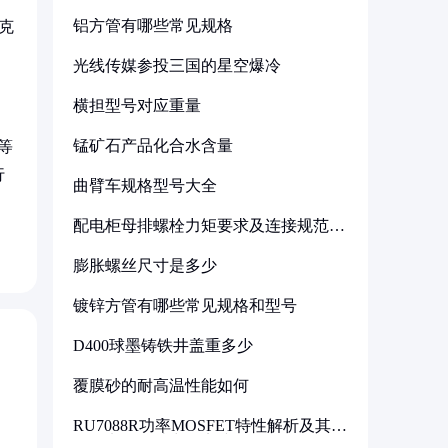
铝方管有哪些常见规格
克
光线传媒参投三国的星空爆冷
横担型号对应重量
锰矿石产品化合水含量
等
行
曲臂车规格型号大全
配电柜母排螺栓力矩要求及连接规范详
解
膨胀螺丝尺寸是多少
镀锌方管有哪些常见规格和型号
D400球墨铸铁井盖重多少
覆膜砂的耐高温性能如何
RU7088R功率MOSFET特性解析及其在
可调电源设计中的实践