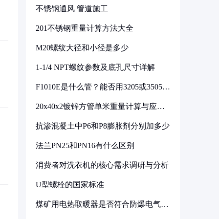
不锈钢通风 管道施工
201不锈钢重量计算方法大全
M20螺纹大径和小径是多少
1-1/4 NPT螺纹参数及底孔尺寸详解
F1010E是什么管？能否用3205或3505代
换
20x40x2镀锌方管单米重量计算与应用
分析
抗渗混凝土中P6和P8膨胀剂分别加多少
法兰PN25和PN16有什么区别
消费者对洗衣机的核心需求调研与分析
U型螺栓的国家标准
煤矿用电热取暖器是否符合防爆电气设
备标准