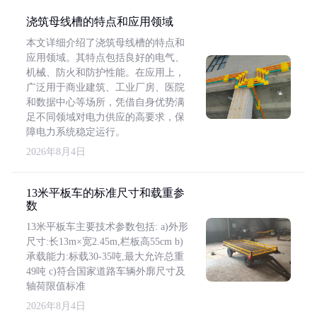
浇筑母线槽的特点和应用领域
本文详细介绍了浇筑母线槽的特点和
应用领域。其特点包括良好的电气、
机械、防火和防护性能。在应用上，
广泛用于商业建筑、工业厂房、医院
和数据中心等场所，凭借自身优势满
足不同领域对电力供应的高要求，保
障电力系统稳定运行。
2026年8月4日
13米平板车的标准尺寸和载重参
数
13米平板车主要技术参数包括: a)外形
尺寸:长13m×宽2.45m,栏板高55cm b)
承载能力:标载30-35吨,最大允许总重
49吨 c)符合国家道路车辆外廓尺寸及
轴荷限值标准
2026年8月4日