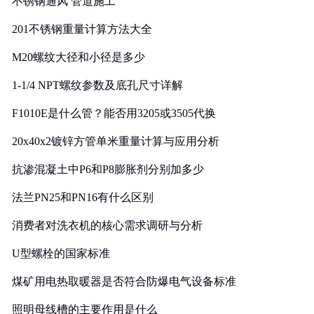
不锈钢通风 管道施工
201不锈钢重量计算方法大全
M20螺纹大径和小径是多少
1-1/4 NPT螺纹参数及底孔尺寸详解
F1010E是什么管？能否用3205或3505代换
20x40x2镀锌方管单米重量计算与应用分析
抗渗混凝土中P6和P8膨胀剂分别加多少
法兰PN25和PN16有什么区别
消费者对洗衣机的核心需求调研与分析
U型螺栓的国家标准
煤矿用电热取暖器是否符合防爆电气设备标准
照明母线槽的主要作用是什么