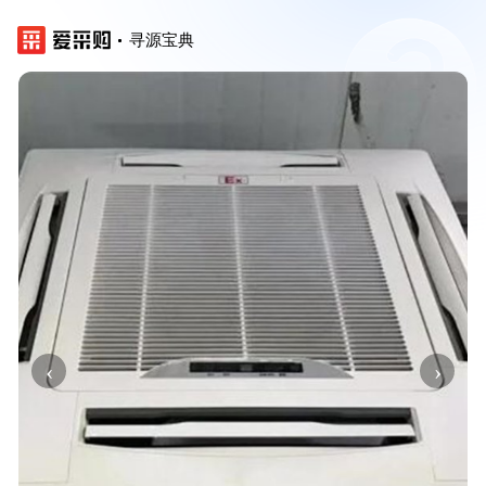
寻源宝典
‹
›