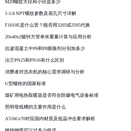
M20螺纹大径和小径是多少
1-1/4 NPT螺纹参数及底孔尺寸详解
F1010E是什么管？能否用3205或3505代换
20x40x2镀锌方管单米重量计算与应用分析
抗渗混凝土中P6和P8膨胀剂分别加多少
法兰PN25和PN16有什么区别
消费者对洗衣机的核心需求调研与分析
U型螺栓的国家标准
煤矿用电热取暖器是否符合防爆电气设备标准
照明母线槽的主要作用是什么
A516Gr70对应国内材质及低温冲击要求解析
镀镍钢带可以过多少电流