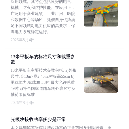
应用领域。其特点包括良好的电气、
机械、防火和防护性能。在应用上，
广泛用于商业建筑、工业厂房、医院
和数据中心等场所，凭借自身优势满
足不同领域对电力供应的高要求，保
障电力系统稳定运行。
2026年8月4日
13米平板车的标准尺寸和载重参
数
13米平板车主要技术参数包括: a)外形
尺寸:长13m×宽2.45m,栏板高55cm b)
承载能力:标载30-35吨,最大允许总重
49吨 c)符合国家道路车辆外廓尺寸及
轴荷限值标准
2026年8月4日
光模块接收功率多少是正常
本文详细解答光模块接收功率的正常范围及影响因素，重