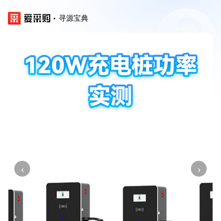
寻源宝典
‹
›