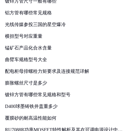
镀锌方管尺寸一般有哪些
铝方管有哪些常见规格
光线传媒参投三国的星空爆冷
横担型号对应重量
锰矿石产品化合水含量
曲臂车规格型号大全
配电柜母排螺栓力矩要求及连接规范详解
膨胀螺丝尺寸是多少
镀锌方管有哪些常见规格和型号
D400球墨铸铁井盖重多少
覆膜砂的耐高温性能如何
RU7088R功率MOSFET特性解析及其在可调电源设计中的