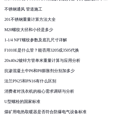
实践
不锈钢通风 管道施工
201不锈钢重量计算方法大全
M20螺纹大径和小径是多少
1-1/4 NPT螺纹参数及底孔尺寸详解
F1010E是什么管？能否用3205或3505代换
20x40x2镀锌方管单米重量计算与应用分析
抗渗混凝土中P6和P8膨胀剂分别加多少
法兰PN25和PN16有什么区别
消费者对洗衣机的核心需求调研与分析
U型螺栓的国家标准
煤矿用电热取暖器是否符合防爆电气设备标准