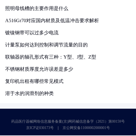
照明母线槽的主要作用是什么
A516Gr70对应国内材质及低温冲击要求解析
镀镍钢带可以过多少电流
计量泵如何达到控制和调节流量的目的
联轴器的轴孔形式有三种：Y型、J型、Z型
不锈钢材质厚度允许误差是多少
复印机出租有哪些常见模式
溶于水的润滑剂的种类
药品医疗器械网络信息服务备案(京)网药械信息备字（2021）第00159号
京ICP证030173号
京公网安备11000002000001号