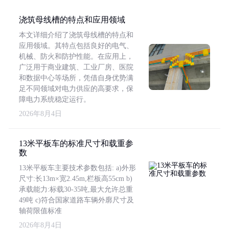
浇筑母线槽的特点和应用领域
本文详细介绍了浇筑母线槽的特点和
应用领域。其特点包括良好的电气、
机械、防火和防护性能。在应用上，
广泛用于商业建筑、工业厂房、医院
和数据中心等场所，凭借自身优势满
足不同领域对电力供应的高要求，保
障电力系统稳定运行。
2026年8月4日
13米平板车的标准尺寸和载重参
数
13米平板车主要技术参数包括: a)外形
尺寸:长13m×宽2.45m,栏板高55cm b)
承载能力:标载30-35吨,最大允许总重
49吨 c)符合国家道路车辆外廓尺寸及
轴荷限值标准
2026年8月4日