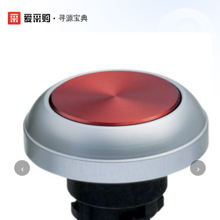
寻源宝典
‹
›