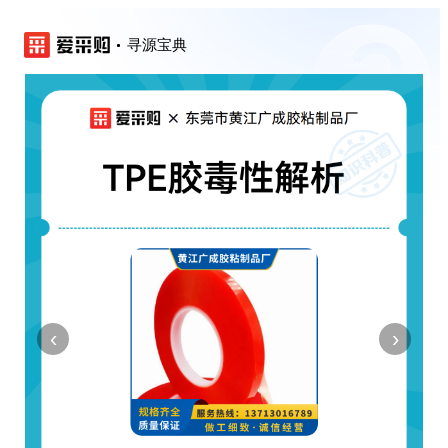
寻源宝典
‹
›