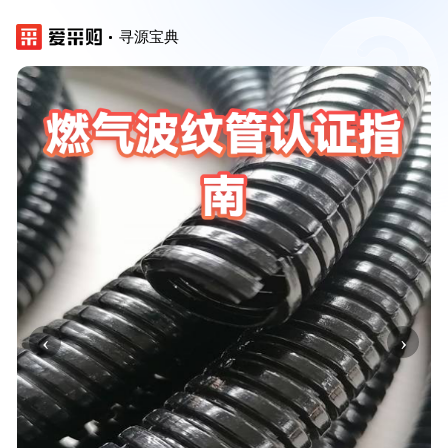
寻源宝典
‹
›