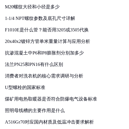
M20螺纹大径和小径是多少
1-1/4 NPT螺纹参数及底孔尺寸详解
F1010E是什么管？能否用3205或3505代换
20x40x2镀锌方管单米重量计算与应用分析
抗渗混凝土中P6和P8膨胀剂分别加多少
法兰PN25和PN16有什么区别
消费者对洗衣机的核心需求调研与分析
U型螺栓的国家标准
煤矿用电热取暖器是否符合防爆电气设备标准
照明母线槽的主要作用是什么
A516Gr70对应国内材质及低温冲击要求解析