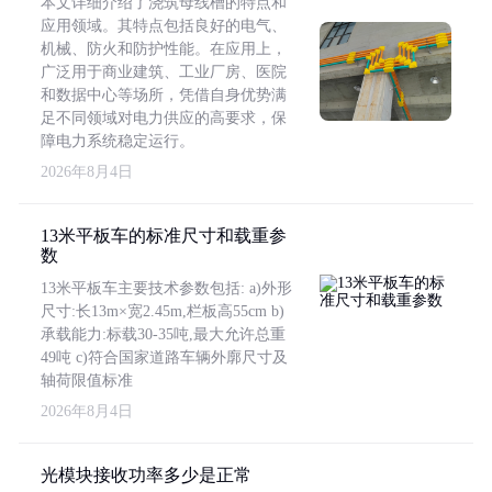
本文详细介绍了浇筑母线槽的特点和
应用领域。其特点包括良好的电气、
机械、防火和防护性能。在应用上，
广泛用于商业建筑、工业厂房、医院
和数据中心等场所，凭借自身优势满
足不同领域对电力供应的高要求，保
障电力系统稳定运行。
2026年8月4日
13米平板车的标准尺寸和载重参
数
13米平板车主要技术参数包括: a)外形
尺寸:长13m×宽2.45m,栏板高55cm b)
承载能力:标载30-35吨,最大允许总重
49吨 c)符合国家道路车辆外廓尺寸及
轴荷限值标准
2026年8月4日
光模块接收功率多少是正常