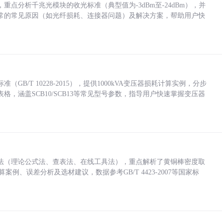
点分析千兆光模块的收光标准（典型值为-3dBm至-24dBm），并
常的常见原因（如光纤损耗、连接器问题）及解决方案，帮助用户快
/T 10228-2015），提供1000kVA变压器损耗计算实例，分步
，涵盖SCB10/SCB13等常见型号参数，指导用户快速掌握变压器
法（理论公式法、查表法、在线工具法），重点解析了黄铜棒密度取
计算案例、误差分析及选材建议，数据参考GB/T 4423-2007等国家标