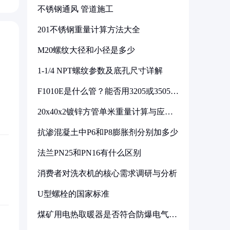
不锈钢通风 管道施工
201不锈钢重量计算方法大全
M20螺纹大径和小径是多少
1-1/4 NPT螺纹参数及底孔尺寸详解
F1010E是什么管？能否用3205或3505代
换
20x40x2镀锌方管单米重量计算与应用
分析
抗渗混凝土中P6和P8膨胀剂分别加多少
法兰PN25和PN16有什么区别
消费者对洗衣机的核心需求调研与分析
U型螺栓的国家标准
煤矿用电热取暖器是否符合防爆电气设
备标准