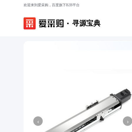
欢迎来到爱采购，百度旗下B2B平台
寻源宝典
‹
›