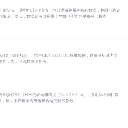
括各引脚定义、典型电压/电流值、内部逻辑关系等核心数据，并附引脚参
电路设计要点，数据参考自杭州士兰微电子官方规格书（版本
_1/2H状态），结合GB/T 5231-2012标准数据，详细分析其力学
差异，为工业选材提供参考。
砂200目对应的表面粗糙度（Ra 3.2-6.3μm），并对比不同目数
业实践，帮助用户根据需求选择合适的喷砂参数。