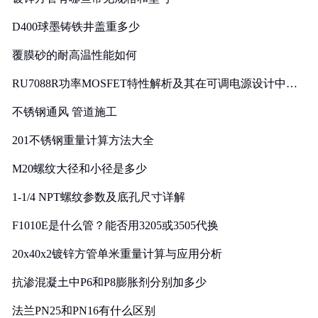
D400球墨铸铁井盖重多少
覆膜砂的耐高温性能如何
RU7088R功率MOSFET特性解析及其在可调电源设计中的
实践
不锈钢通风 管道施工
201不锈钢重量计算方法大全
M20螺纹大径和小径是多少
1-1/4 NPT螺纹参数及底孔尺寸详解
F1010E是什么管？能否用3205或3505代换
20x40x2镀锌方管单米重量计算与应用分析
抗渗混凝土中P6和P8膨胀剂分别加多少
法兰PN25和PN16有什么区别