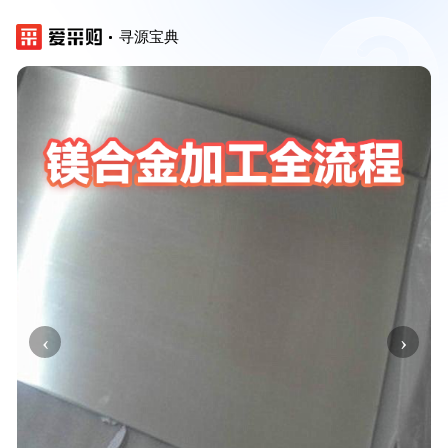
寻源宝典
‹
›