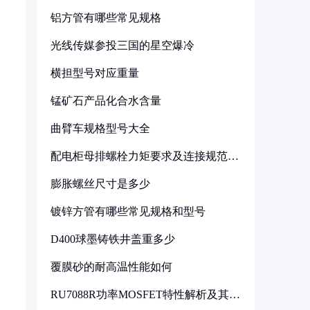
铝方管有哪些常见规格
光线传媒参投三国的星空爆冷
横担型号对应重量
锰矿石产品化合水含量
曲臂车规格型号大全
配电柜母排螺栓力矩要求及连接规范详
解
膨胀螺丝尺寸是多少
镀锌方管有哪些常见规格和型号
D400球墨铸铁井盖重多少
覆膜砂的耐高温性能如何
RU7088R功率MOSFET特性解析及其在
可调电源设计中的实践