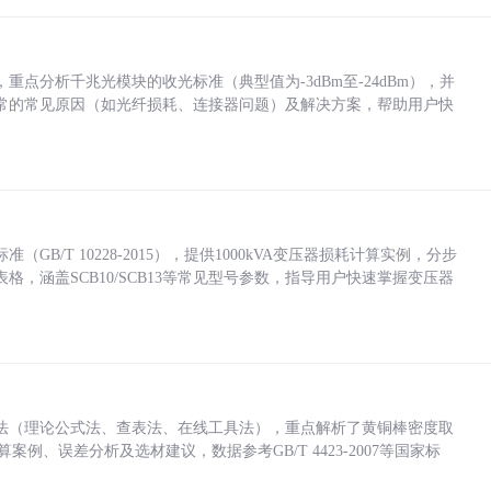
点分析千兆光模块的收光标准（典型值为-3dBm至-24dBm），并
常的常见原因（如光纤损耗、连接器问题）及解决方案，帮助用户快
/T 10228-2015），提供1000kVA变压器损耗计算实例，分步
，涵盖SCB10/SCB13等常见型号参数，指导用户快速掌握变压器
法（理论公式法、查表法、在线工具法），重点解析了黄铜棒密度取
计算案例、误差分析及选材建议，数据参考GB/T 4423-2007等国家标