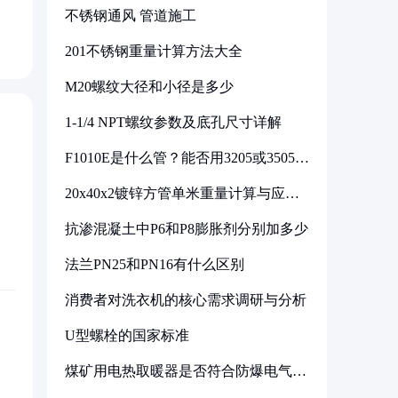
不锈钢通风 管道施工
201不锈钢重量计算方法大全
M20螺纹大径和小径是多少
1-1/4 NPT螺纹参数及底孔尺寸详解
F1010E是什么管？能否用3205或3505代
换
20x40x2镀锌方管单米重量计算与应用
分析
抗渗混凝土中P6和P8膨胀剂分别加多少
法兰PN25和PN16有什么区别
消费者对洗衣机的核心需求调研与分析
U型螺栓的国家标准
煤矿用电热取暖器是否符合防爆电气设
备标准