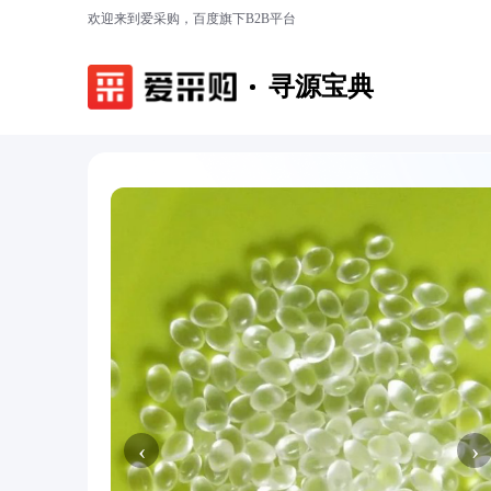
欢迎来到爱采购，百度旗下B2B平台
寻源宝典
‹
›