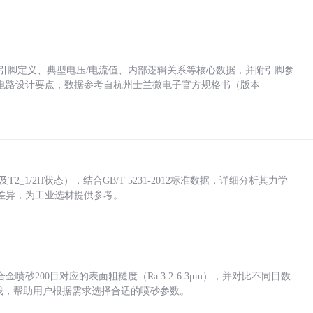
括各引脚定义、典型电压/电流值、内部逻辑关系等核心数据，并附引脚参
电路设计要点，数据参考自杭州士兰微电子官方规格书（版本
_1/2H状态），结合GB/T 5231-2012标准数据，详细分析其力学
差异，为工业选材提供参考。
砂200目对应的表面粗糙度（Ra 3.2-6.3μm），并对比不同目数
业实践，帮助用户根据需求选择合适的喷砂参数。