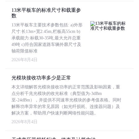
13米平板车的标准尺寸和载重参
数
13米平板车主要技术参数包括: a)外形
尺寸:长13m×宽2.45m,栏板高55cm b)
承载能力:标载30-35吨,最大允许总重
49吨 c)符合国家道路车辆外廓尺寸及
轴荷限值标准
2026年8月4日
光模块接收功率多少是正常
本文详细解答光模块接收功率的正常范围及影响因素，重
点分析千兆光模块的收光标准（典型值为-3dBm
至-24dBm），并提供不同速率光模块的参考值表格。同时
解释功率异常的常见原因（如光纤损耗、连接器问题）及
解决方案，帮助用户快速判断网络性能问题。
2026年8月4日