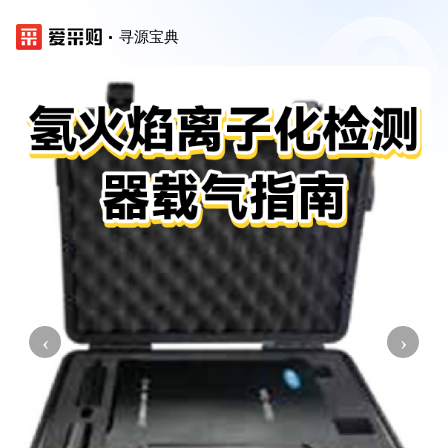
寻源宝典
‹
›