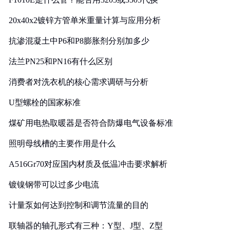
20x40x2镀锌方管单米重量计算与应用分析
抗渗混凝土中P6和P8膨胀剂分别加多少
法兰PN25和PN16有什么区别
消费者对洗衣机的核心需求调研与分析
U型螺栓的国家标准
煤矿用电热取暖器是否符合防爆电气设备标准
照明母线槽的主要作用是什么
A516Gr70对应国内材质及低温冲击要求解析
镀镍钢带可以过多少电流
计量泵如何达到控制和调节流量的目的
联轴器的轴孔形式有三种：Y型、J型、Z型