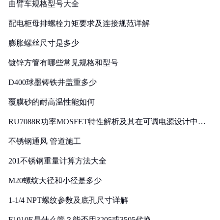
曲臂车规格型号大全
配电柜母排螺栓力矩要求及连接规范详解
膨胀螺丝尺寸是多少
镀锌方管有哪些常见规格和型号
D400球墨铸铁井盖重多少
覆膜砂的耐高温性能如何
RU7088R功率MOSFET特性解析及其在可调电源设计中的
实践
不锈钢通风 管道施工
201不锈钢重量计算方法大全
M20螺纹大径和小径是多少
1-1/4 NPT螺纹参数及底孔尺寸详解
F1010E是什么管？能否用3205或3505代换