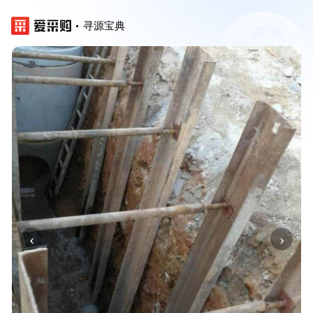
寻源宝典
‹
›