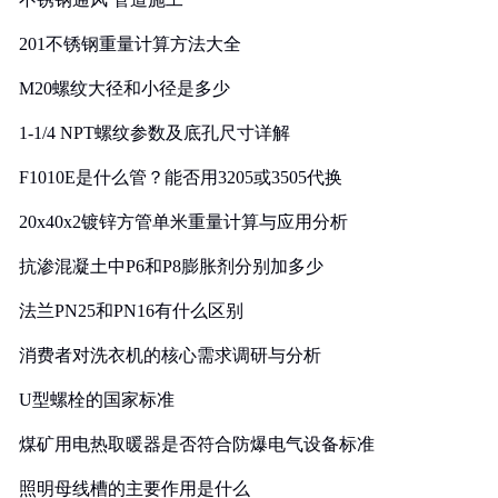
201不锈钢重量计算方法大全
M20螺纹大径和小径是多少
1-1/4 NPT螺纹参数及底孔尺寸详解
F1010E是什么管？能否用3205或3505代换
20x40x2镀锌方管单米重量计算与应用分析
抗渗混凝土中P6和P8膨胀剂分别加多少
法兰PN25和PN16有什么区别
消费者对洗衣机的核心需求调研与分析
U型螺栓的国家标准
煤矿用电热取暖器是否符合防爆电气设备标准
照明母线槽的主要作用是什么