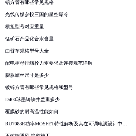
铝方管有哪些常见规格
光线传媒参投三国的星空爆冷
横担型号对应重量
锰矿石产品化合水含量
曲臂车规格型号大全
配电柜母排螺栓力矩要求及连接规范详解
膨胀螺丝尺寸是多少
镀锌方管有哪些常见规格和型号
D400球墨铸铁井盖重多少
覆膜砂的耐高温性能如何
RU7088R功率MOSFET特性解析及其在可调电源设计中的
实践
不锈钢通风 管道施工