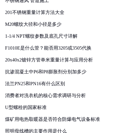
不锈钢通风 管道施工
201不锈钢重量计算方法大全
M20螺纹大径和小径是多少
1-1/4 NPT螺纹参数及底孔尺寸详解
F1010E是什么管？能否用3205或3505代换
20x40x2镀锌方管单米重量计算与应用分析
抗渗混凝土中P6和P8膨胀剂分别加多少
法兰PN25和PN16有什么区别
消费者对洗衣机的核心需求调研与分析
U型螺栓的国家标准
煤矿用电热取暖器是否符合防爆电气设备标准
照明母线槽的主要作用是什么