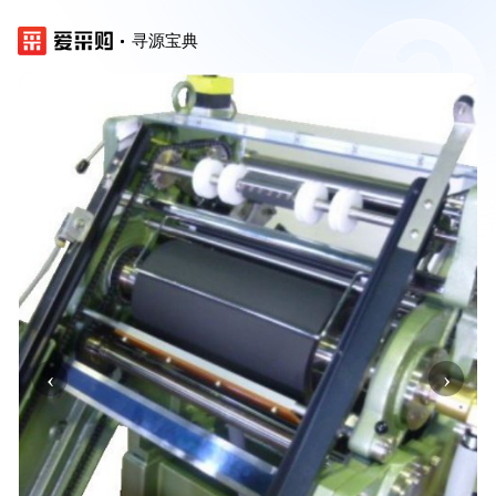
寻源宝典
‹
›