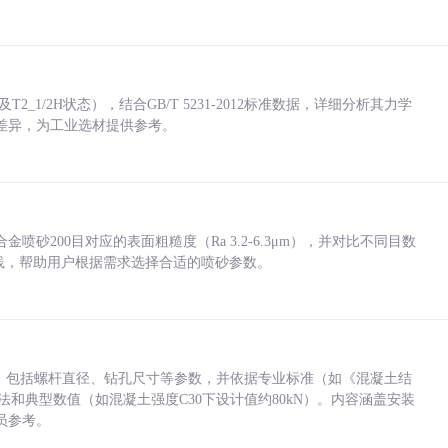
_1/2H状态），结合GB/T 5231-2012标准数据，详细分析其力学
差异，为工业选材提供参考。
砂200目对应的表面粗糙度（Ra 3.2-6.3μm），并对比不同目数
业实践，帮助用户根据需求选择合适的喷砂参数。
力，包括螺杆直径、钻孔尺寸等参数，并依据专业标准（如《混凝土结
方法和典型数值（如混凝土强度C30下设计值约80kN）。内容涵盖安装
员参考。