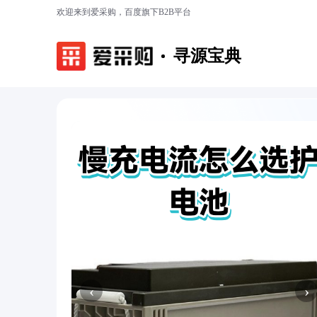
欢迎来到爱采购，百度旗下B2B平台
寻源宝典
‹
›