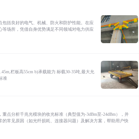
点包括良好的电气、机械、防火和防护性能。在应
心等场所，凭借自身优势满足不同领域对电力供应
5m,栏板高55cm b)承载能力:标载30-35吨,最大允
标准
点分析千兆光模块的收光标准（典型值为-3dBm至-24dBm），并
常的常见原因（如光纤损耗、连接器问题）及解决方案，帮助用户快