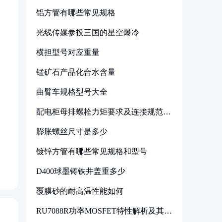
铝方管有哪些常见规格
光线传媒参投三国的星空爆冷
横担型号对应重量
锰矿石产品化合水含量
曲臂车规格型号大全
配电柜母排螺栓力矩要求及连接规范详
解
膨胀螺丝尺寸是多少
镀锌方管有哪些常见规格和型号
D400球墨铸铁井盖重多少
覆膜砂的耐高温性能如何
RU7088R功率MOSFET特性解析及其在
可调电源设计中的实践