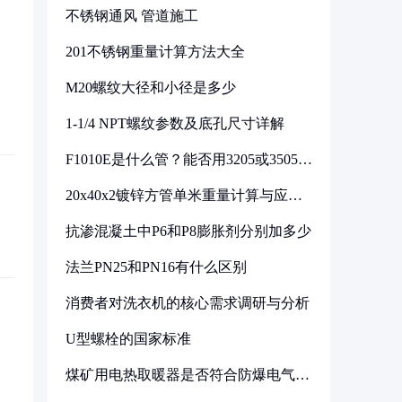
不锈钢通风 管道施工
201不锈钢重量计算方法大全
M20螺纹大径和小径是多少
1-1/4 NPT螺纹参数及底孔尺寸详解
F1010E是什么管？能否用3205或3505代
换
20x40x2镀锌方管单米重量计算与应用
分析
抗渗混凝土中P6和P8膨胀剂分别加多少
法兰PN25和PN16有什么区别
消费者对洗衣机的核心需求调研与分析
U型螺栓的国家标准
煤矿用电热取暖器是否符合防爆电气设
备标准