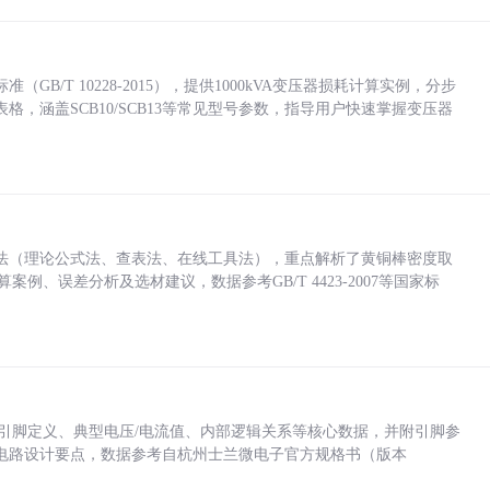
/T 10228-2015），提供1000kVA变压器损耗计算实例，分步
，涵盖SCB10/SCB13等常见型号参数，指导用户快速掌握变压器
法（理论公式法、查表法、在线工具法），重点解析了黄铜棒密度取
计算案例、误差分析及选材建议，数据参考GB/T 4423-2007等国家标
括各引脚定义、典型电压/电流值、内部逻辑关系等核心数据，并附引脚参
电路设计要点，数据参考自杭州士兰微电子官方规格书（版本