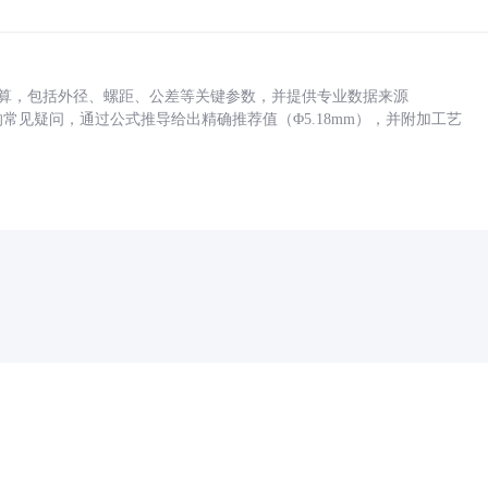
底孔计算，包括外径、螺距、公差等关键参数，并提供专业数据来源
孔尺寸的常见疑问，通过公式推导给出精确推荐值（Φ5.18mm），并附加工艺
药品医疗器械网络信息服务备案(京)网药械信息备字（2021）第00159号
京ICP证030173号
京公网安备11000002000001号