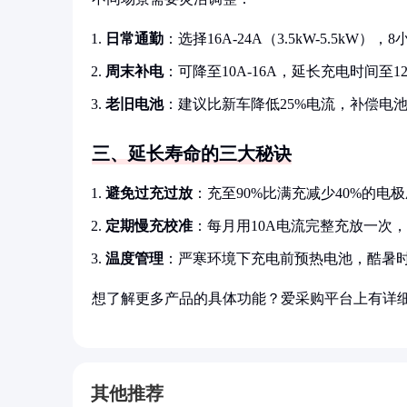
日常通勤
：选择16A-24A（3.5kW-5.5k
周末补电
：可降至10A-16A，延长充电时间至
老旧电池
：建议比新车降低25%电流，补偿电
三、延长寿命的三大秘诀
避免过充过放
：充至90%比满充减少40%的电
定期慢充校准
：每月用10A电流完整充放一次
温度管理
：严寒环境下充电前预热电池，酷暑
想了解更多产品的具体功能？爱采购平台上有详
其他推荐