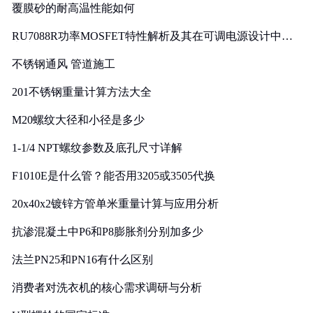
覆膜砂的耐高温性能如何
RU7088R功率MOSFET特性解析及其在可调电源设计中的
实践
不锈钢通风 管道施工
201不锈钢重量计算方法大全
M20螺纹大径和小径是多少
1-1/4 NPT螺纹参数及底孔尺寸详解
F1010E是什么管？能否用3205或3505代换
20x40x2镀锌方管单米重量计算与应用分析
抗渗混凝土中P6和P8膨胀剂分别加多少
法兰PN25和PN16有什么区别
消费者对洗衣机的核心需求调研与分析