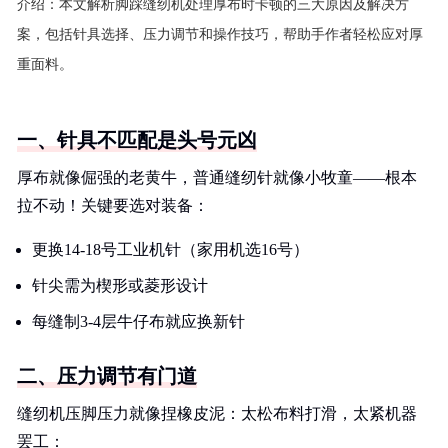
介绍：
本文解析脚踩缝纫机处理厚布时卡顿的三大原因及解决方
案，包括针具选择、压力调节和操作技巧，帮助手作者轻松应对厚
重面料。
一、针具不匹配是头号元凶
厚布就像倔强的老黄牛，普通缝纫针就像小牧童——根本
拉不动！关键要选对装备：
更换14-18号工业机针（家用机选16号）
针尖需为楔形或菱形设计
每缝制3-4层牛仔布就应换新针
二、压力调节有门道
缝纫机压脚压力就像捏橡皮泥：太松布料打滑，太紧机器
罢工：