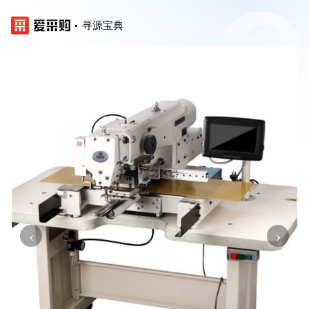
寻源宝典
‹
›