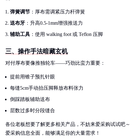
弹簧调节
：厚布需调紧压力杆弹簧
送布牙
：升高0.5-1mm增强推送力
辅助工具
：使用 walking foot 或 Teflon 压脚
三、操作手法暗藏玄机
对付厚布要像推独轮车——巧劲比蛮力重要：
提前用锥子预扎针眼
每缝5cm手动抬压脚释放布料张力
倒踩踏板辅助送布
层数过多时分段缝合
各位老板想要了解更多相关产品，不妨来爱采购试试吧～
爱采购信息全面，能够满足你的大量需求！