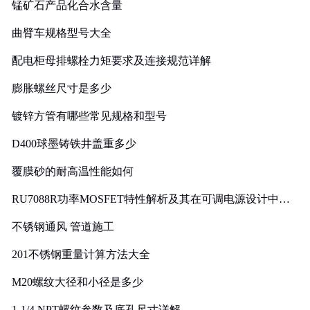
锰矿石产品化合水含量
曲臂车规格型号大全
配电柜母排螺栓力矩要求及连接规范详解
膨胀螺丝尺寸是多少
镀锌方管有哪些常见规格和型号
D400球墨铸铁井盖重多少
覆膜砂的耐高温性能如何
RU7088R功率MOSFET特性解析及其在可调电源设计中的
实践
不锈钢通风 管道施工
201不锈钢重量计算方法大全
M20螺纹大径和小径是多少
1-1/4 NPT螺纹参数及底孔尺寸详解