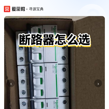
寻源宝典
‹
›