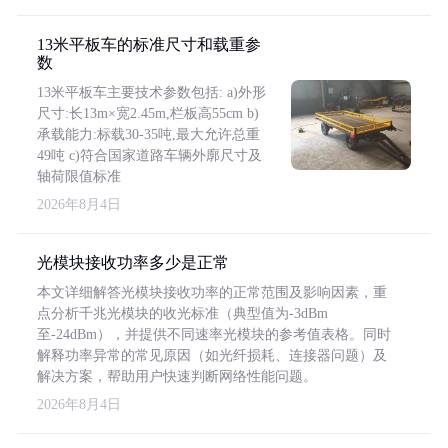
13米平板车的标准尺寸和载重参
数
13米平板车主要技术参数包括: a)外形
尺寸:长13m×宽2.45m,栏板高55cm b)
承载能力:标载30-35吨,最大允许总重
49吨 c)符合国家道路车辆外廓尺寸及
轴荷限值标准
2026年8月4日
光模块接收功率多少是正常
本文详细解答光模块接收功率的正常范围及影响因素，重
点分析千兆光模块的收光标准（典型值为-3dBm
至-24dBm），并提供不同速率光模块的参考值表格。同时
解释功率异常的常见原因（如光纤损耗、连接器问题）及
解决方案，帮助用户快速判断网络性能问题。
2026年8月4日