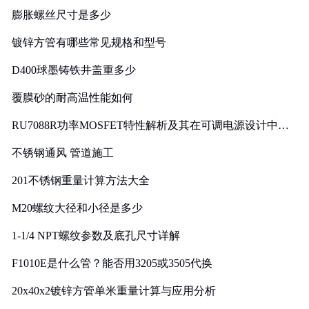
膨胀螺丝尺寸是多少
镀锌方管有哪些常见规格和型号
D400球墨铸铁井盖重多少
覆膜砂的耐高温性能如何
RU7088R功率MOSFET特性解析及其在可调电源设计中的
实践
不锈钢通风 管道施工
201不锈钢重量计算方法大全
M20螺纹大径和小径是多少
1-1/4 NPT螺纹参数及底孔尺寸详解
F1010E是什么管？能否用3205或3505代换
20x40x2镀锌方管单米重量计算与应用分析