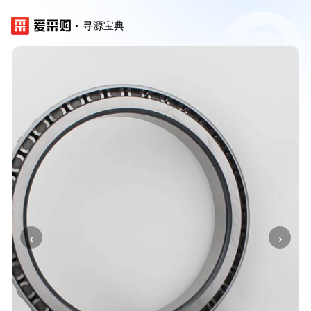
寻源宝典
‹
›