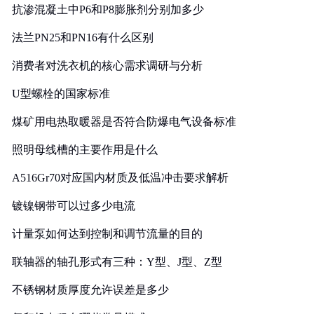
抗渗混凝土中P6和P8膨胀剂分别加多少
法兰PN25和PN16有什么区别
消费者对洗衣机的核心需求调研与分析
U型螺栓的国家标准
煤矿用电热取暖器是否符合防爆电气设备标准
照明母线槽的主要作用是什么
A516Gr70对应国内材质及低温冲击要求解析
镀镍钢带可以过多少电流
计量泵如何达到控制和调节流量的目的
联轴器的轴孔形式有三种：Y型、J型、Z型
不锈钢材质厚度允许误差是多少