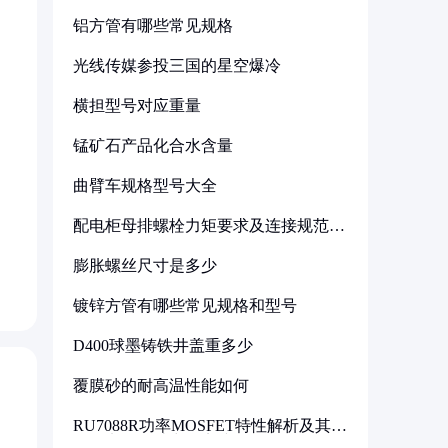
铝方管有哪些常见规格
光线传媒参投三国的星空爆冷
横担型号对应重量
锰矿石产品化合水含量
曲臂车规格型号大全
配电柜母排螺栓力矩要求及连接规范详
解
膨胀螺丝尺寸是多少
镀锌方管有哪些常见规格和型号
D400球墨铸铁井盖重多少
覆膜砂的耐高温性能如何
RU7088R功率MOSFET特性解析及其在
可调电源设计中的实践