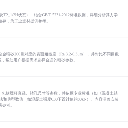
_1/2H状态），结合GB/T 5231-2012标准数据，详细分析其力学
差异，为工业选材提供参考。
砂200目对应的表面粗糙度（Ra 3.2-6.3μm），并对比不同目数
业实践，帮助用户根据需求选择合适的喷砂参数。
力，包括螺杆直径、钻孔尺寸等参数，并依据专业标准（如《混凝土结
方法和典型数值（如混凝土强度C30下设计值约80kN）。内容涵盖安装
员参考。