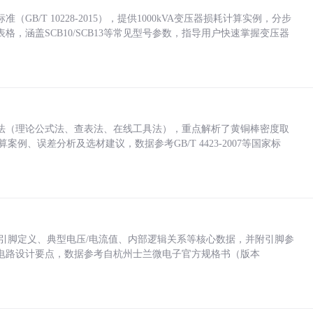
/T 10228-2015），提供1000kVA变压器损耗计算实例，分步
，涵盖SCB10/SCB13等常见型号参数，指导用户快速掌握变压器
法（理论公式法、查表法、在线工具法），重点解析了黄铜棒密度取
计算案例、误差分析及选材建议，数据参考GB/T 4423-2007等国家标
括各引脚定义、典型电压/电流值、内部逻辑关系等核心数据，并附引脚参
电路设计要点，数据参考自杭州士兰微电子官方规格书（版本