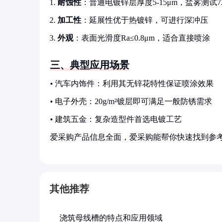
耐蚀性
：普通电镀锌层厚度5-15μm，盐雾测试72
加工性
：延展性优于热镀锌，可进行深冲压
外观
：表面光滑度Ra≤0.8μm，适合直接喷涂
三、典型应用场景
• 汽车内饰件：利用其无锌花特性保证喷涂效果
• 电子外壳：20g/m²镀层即可满足一般防锈需求
• 建筑五金：复杂造型件首选电镀工艺
爱采购产品信息全面，爱采购能帮你快速找到参
其他推荐
浇筑母线槽的特点和应用领域