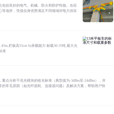
点包括良好的电气、机械、防火和防护性能。在应
心等场所，凭借自身优势满足不同领域对电力供应
5m,栏板高55cm b)承载能力:标载30-35吨,最大允
标准
点分析千兆光模块的收光标准（典型值为-3dBm至-24dBm），并
常的常见原因（如光纤损耗、连接器问题）及解决方案，帮助用户快