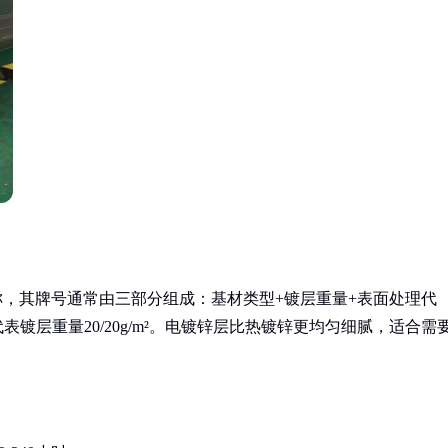
电镀锌钢板的简称，其牌号通常由三部分组成：基材类型+镀层重量+表面处理代
代表镀层重量20/20g/m²。电镀锌层比热镀锌更均匀细腻，适合需