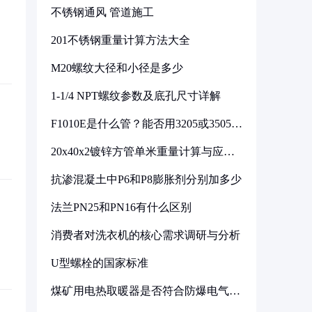
不锈钢通风 管道施工
201不锈钢重量计算方法大全
M20螺纹大径和小径是多少
1-1/4 NPT螺纹参数及底孔尺寸详解
F1010E是什么管？能否用3205或3505代
换
20x40x2镀锌方管单米重量计算与应用
分析
抗渗混凝土中P6和P8膨胀剂分别加多少
法兰PN25和PN16有什么区别
消费者对洗衣机的核心需求调研与分析
U型螺栓的国家标准
煤矿用电热取暖器是否符合防爆电气设
备标准