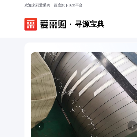
欢迎来到爱采购，百度旗下B2B平台
寻源宝典
‹
›