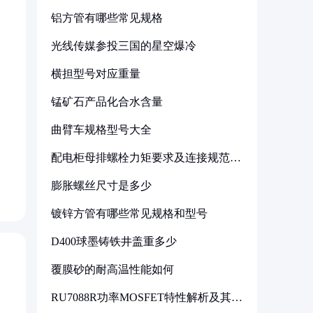
铝方管有哪些常见规格
光线传媒参投三国的星空爆冷
横担型号对应重量
锰矿石产品化合水含量
曲臂车规格型号大全
配电柜母排螺栓力矩要求及连接规范详
解
膨胀螺丝尺寸是多少
镀锌方管有哪些常见规格和型号
D400球墨铸铁井盖重多少
覆膜砂的耐高温性能如何
RU7088R功率MOSFET特性解析及其在
可调电源设计中的实践