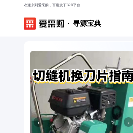
欢迎来到爱采购，百度旗下B2B平台
寻源宝典
‹
›