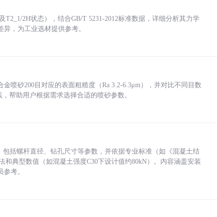
_1/2H状态），结合GB/T 5231-2012标准数据，详细分析其力学
差异，为工业选材提供参考。
砂200目对应的表面粗糙度（Ra 3.2-6.3μm），并对比不同目数
业实践，帮助用户根据需求选择合适的喷砂参数。
力，包括螺杆直径、钻孔尺寸等参数，并依据专业标准（如《混凝土结
方法和典型数值（如混凝土强度C30下设计值约80kN）。内容涵盖安装
员参考。