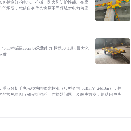
点包括良好的电气、机械、防火和防护性能。在应
心等场所，凭借自身优势满足不同领域对电力供应
5m,栏板高55cm b)承载能力:标载30-35吨,最大允
标准
点分析千兆光模块的收光标准（典型值为-3dBm至-24dBm），并
常的常见原因（如光纤损耗、连接器问题）及解决方案，帮助用户快