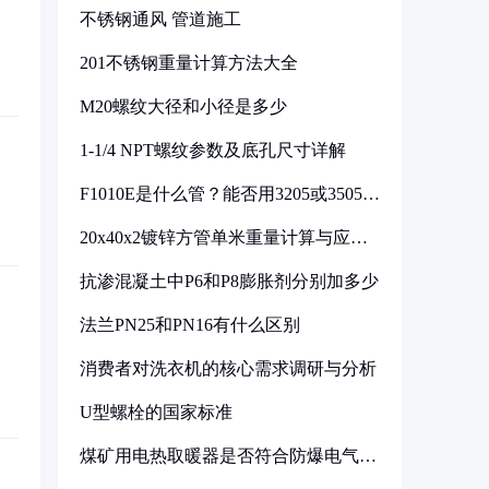
不锈钢通风 管道施工
201不锈钢重量计算方法大全
M20螺纹大径和小径是多少
1-1/4 NPT螺纹参数及底孔尺寸详解
F1010E是什么管？能否用3205或3505代
换
20x40x2镀锌方管单米重量计算与应用
分析
抗渗混凝土中P6和P8膨胀剂分别加多少
法兰PN25和PN16有什么区别
消费者对洗衣机的核心需求调研与分析
U型螺栓的国家标准
煤矿用电热取暖器是否符合防爆电气设
备标准