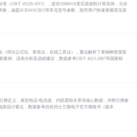
/T 10228-2015），提供1000kVA变压器损耗计算实例，分步
，涵盖SCB10/SCB13等常见型号参数，指导用户快速掌握变压器
法（理论公式法、查表法、在线工具法），重点解析了黄铜棒密度取
计算案例、误差分析及选材建议，数据参考GB/T 4423-2007等国家标
括各引脚定义、典型电压/电流值、内部逻辑关系等核心数据，并附引脚参
电路设计要点，数据参考自杭州士兰微电子官方规格书（版本