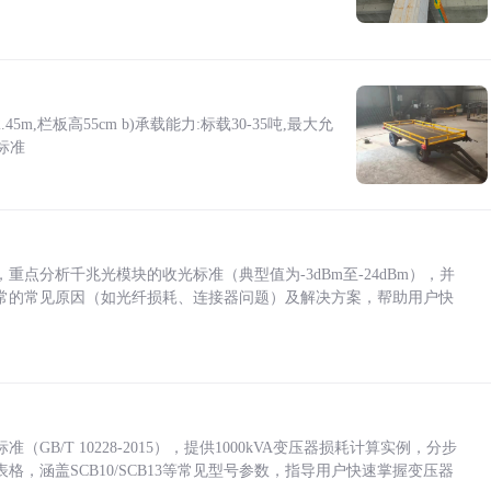
5m,栏板高55cm b)承载能力:标载30-35吨,最大允
标准
点分析千兆光模块的收光标准（典型值为-3dBm至-24dBm），并
常的常见原因（如光纤损耗、连接器问题）及解决方案，帮助用户快
/T 10228-2015），提供1000kVA变压器损耗计算实例，分步
，涵盖SCB10/SCB13等常见型号参数，指导用户快速掌握变压器