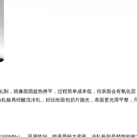
温轧制，就像面团趁热擀平，过程简单成本低，但表面会有氧化层
热轧板再经酸洗冷轧，好比给面包切片抛光，表面更光滑平整，
300MPa），延展性好，能承受较大变形。冷轧板则是精致的南