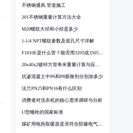
不锈钢通风 管道施工
201不锈钢重量计算方法大全
M20螺纹大径和小径是多少
1-1/4 NPT螺纹参数及底孔尺寸详解
F1010E是什么管？能否用3205或3505代
换
20x40x2镀锌方管单米重量计算与应用
分析
抗渗混凝土中P6和P8膨胀剂分别加多少
法兰PN25和PN16有什么区别
消费者对洗衣机的核心需求调研与分析
U型螺栓的国家标准
煤矿用电热取暖器是否符合防爆电气设
备标准