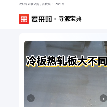
欢迎来到爱采购，百度旗下B2B平台
寻源宝典
‹
›