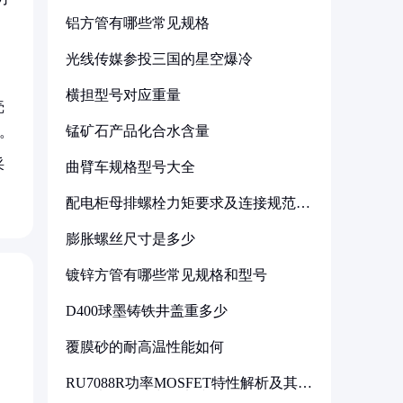
铝方管有哪些常见规格
光线传媒参投三国的星空爆冷
横担型号对应重量
壳
锰矿石产品化合水含量
。
采
曲臂车规格型号大全
配电柜母排螺栓力矩要求及连接规范详
解
膨胀螺丝尺寸是多少
镀锌方管有哪些常见规格和型号
D400球墨铸铁井盖重多少
覆膜砂的耐高温性能如何
RU7088R功率MOSFET特性解析及其在
可调电源设计中的实践