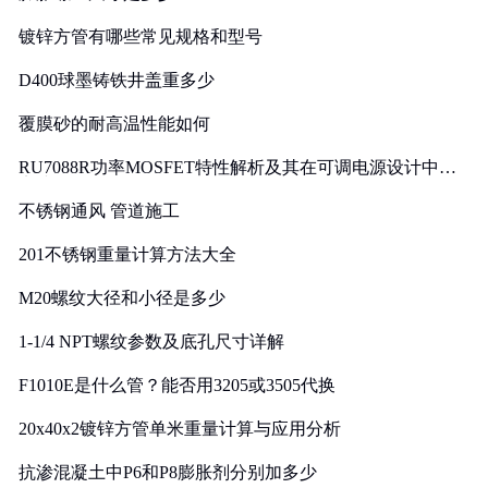
镀锌方管有哪些常见规格和型号
D400球墨铸铁井盖重多少
覆膜砂的耐高温性能如何
RU7088R功率MOSFET特性解析及其在可调电源设计中的
实践
不锈钢通风 管道施工
201不锈钢重量计算方法大全
M20螺纹大径和小径是多少
1-1/4 NPT螺纹参数及底孔尺寸详解
F1010E是什么管？能否用3205或3505代换
20x40x2镀锌方管单米重量计算与应用分析
抗渗混凝土中P6和P8膨胀剂分别加多少