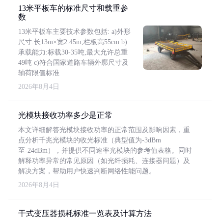
13米平板车的标准尺寸和载重参
数
13米平板车主要技术参数包括: a)外形
尺寸:长13m×宽2.45m,栏板高55cm b)
承载能力:标载30-35吨,最大允许总重
49吨 c)符合国家道路车辆外廓尺寸及
轴荷限值标准
2026年8月4日
光模块接收功率多少是正常
本文详细解答光模块接收功率的正常范围及影响因素，重
点分析千兆光模块的收光标准（典型值为-3dBm
至-24dBm），并提供不同速率光模块的参考值表格。同时
解释功率异常的常见原因（如光纤损耗、连接器问题）及
解决方案，帮助用户快速判断网络性能问题。
2026年8月4日
干式变压器损耗标准一览表及计算方法