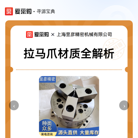
寻源宝典
‹
›