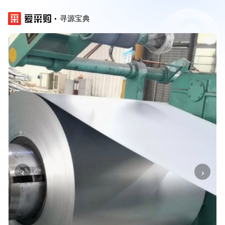
寻源宝典
‹
›