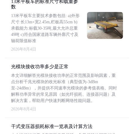
13米平板车的标准尺寸和载重参
数
13米平板车主要技术参数包括: a)外形
尺寸:长13m×宽2.45m,栏板高55cm b)
承载能力:标载30-35吨,最大允许总重
49吨 c)符合国家道路车辆外廓尺寸及
轴荷限值标准
2026年8月4日
光模块接收功率多少是正常
本文详细解答光模块接收功率的正常范围及影响因素，重
点分析千兆光模块的收光标准（典型值为-3dBm
至-24dBm），并提供不同速率光模块的参考值表格。同时
解释功率异常的常见原因（如光纤损耗、连接器问题）及
解决方案，帮助用户快速判断网络性能问题。
2026年8月4日
干式变压器损耗标准一览表及计算方法