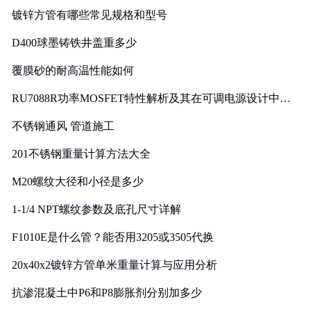
镀锌方管有哪些常见规格和型号
D400球墨铸铁井盖重多少
覆膜砂的耐高温性能如何
RU7088R功率MOSFET特性解析及其在可调电源设计中的
实践
不锈钢通风 管道施工
201不锈钢重量计算方法大全
M20螺纹大径和小径是多少
1-1/4 NPT螺纹参数及底孔尺寸详解
F1010E是什么管？能否用3205或3505代换
20x40x2镀锌方管单米重量计算与应用分析
抗渗混凝土中P6和P8膨胀剂分别加多少