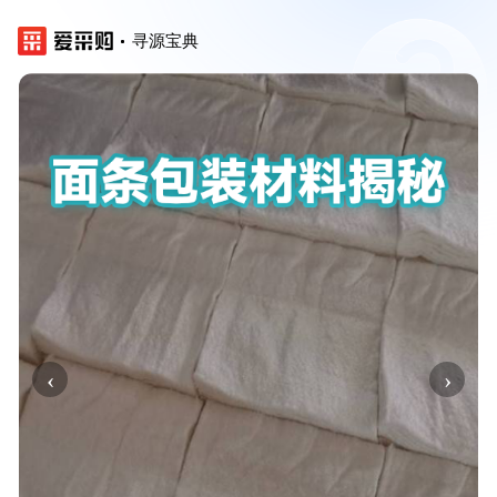
寻源宝典
‹
›