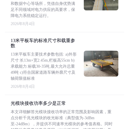
和数据中心等场所，凭借自身优势满
足不同领域对电力供应的高要求，保
障电力系统稳定运行。
2026年8月4日
13米平板车的标准尺寸和载重参
数
13米平板车主要技术参数包括: a)外形
尺寸:长13m×宽2.45m,栏板高55cm b)
承载能力:标载30-35吨,最大允许总重
49吨 c)符合国家道路车辆外廓尺寸及
轴荷限值标准
2026年8月4日
光模块接收功率多少是正常
本文详细解答光模块接收功率的正常范围及影响因素，重
点分析千兆光模块的收光标准（典型值为-3dBm
至-24dBm），并提供不同速率光模块的参考值表格。同时