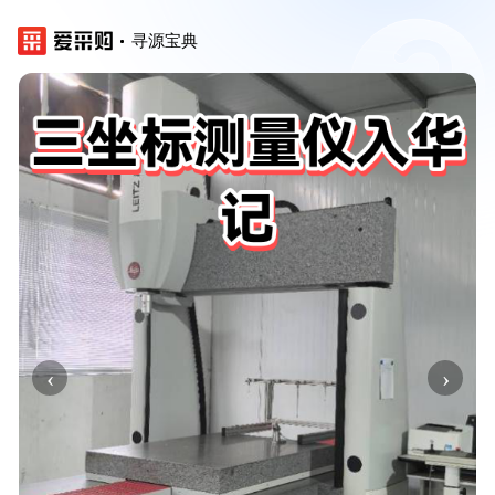
寻源宝典
‹
›