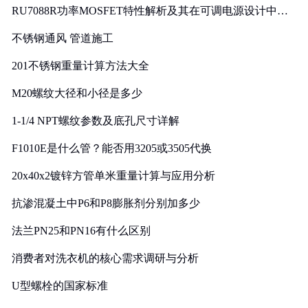
RU7088R功率MOSFET特性解析及其在可调电源设计中的
实践
不锈钢通风 管道施工
201不锈钢重量计算方法大全
M20螺纹大径和小径是多少
1-1/4 NPT螺纹参数及底孔尺寸详解
F1010E是什么管？能否用3205或3505代换
20x40x2镀锌方管单米重量计算与应用分析
抗渗混凝土中P6和P8膨胀剂分别加多少
法兰PN25和PN16有什么区别
消费者对洗衣机的核心需求调研与分析
U型螺栓的国家标准