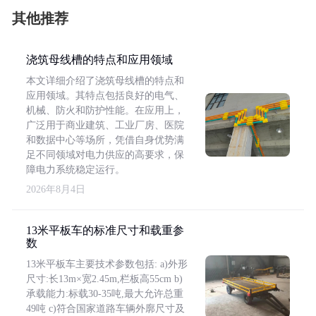
其他推荐
浇筑母线槽的特点和应用领域
本文详细介绍了浇筑母线槽的特点和
应用领域。其特点包括良好的电气、
机械、防火和防护性能。在应用上，
广泛用于商业建筑、工业厂房、医院
和数据中心等场所，凭借自身优势满
足不同领域对电力供应的高要求，保
障电力系统稳定运行。
2026年8月4日
13米平板车的标准尺寸和载重参
数
13米平板车主要技术参数包括: a)外形
尺寸:长13m×宽2.45m,栏板高55cm b)
承载能力:标载30-35吨,最大允许总重
49吨 c)符合国家道路车辆外廓尺寸及