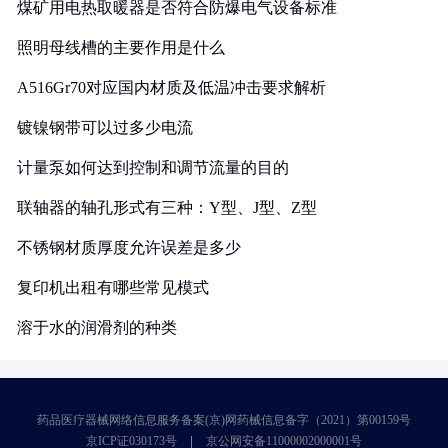
煤矿用电热取暖器是否符合防爆电气设备标准
照明母线槽的主要作用是什么
A516Gr70对应国内材质及低温冲击要求解析
镀镍钢带可以过多少电流
计量泵如何达到控制和调节流量的目的
联轴器的轴孔形式有三种：Y型、J型、Z型
不锈钢材质厚度允许误差是多少
复印机出租有哪些常见模式
溶于水的润滑剂的种类
药品医疗器械网络信息服务备案(京)网药械信息备字（2021）第00159号
京ICP证030173号
京公网安备11000002000001号