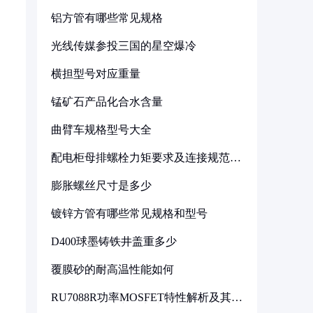
铝方管有哪些常见规格
光线传媒参投三国的星空爆冷
横担型号对应重量
锰矿石产品化合水含量
曲臂车规格型号大全
配电柜母排螺栓力矩要求及连接规范详
解
膨胀螺丝尺寸是多少
镀锌方管有哪些常见规格和型号
D400球墨铸铁井盖重多少
覆膜砂的耐高温性能如何
RU7088R功率MOSFET特性解析及其在
可调电源设计中的实践