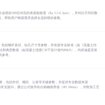
砂200目对应的表面粗糙度（Ra 3.2-6.3μm），并对比不同目数
业实践，帮助用户根据需求选择合适的喷砂参数。
力，包括螺杆直径、钻孔尺寸等参数，并依据专业标准（如《混凝土结
方法和典型数值（如混凝土强度C30下设计值约80kN）。内容涵盖安装
员参考。
底孔计算，包括外径、螺距、公差等关键参数，并提供专业数据来源
孔尺寸的常见疑问，通过公式推导给出精确推荐值（Φ5.18mm），并附加工艺