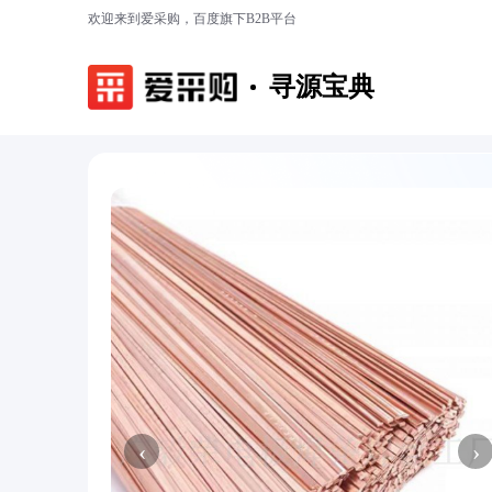
欢迎来到爱采购，百度旗下B2B平台
寻源宝典
‹
›