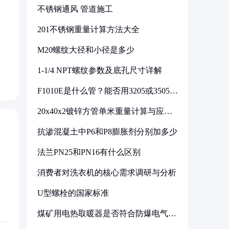
不锈钢通风 管道施工
201不锈钢重量计算方法大全
M20螺纹大径和小径是多少
1-1/4 NPT螺纹参数及底孔尺寸详解
F1010E是什么管？能否用3205或3505代
换
20x40x2镀锌方管单米重量计算与应用
分析
抗渗混凝土中P6和P8膨胀剂分别加多少
法兰PN25和PN16有什么区别
消费者对洗衣机的核心需求调研与分析
U型螺栓的国家标准
煤矿用电热取暖器是否符合防爆电气设
备标准