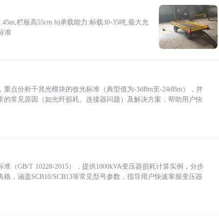
5m,栏板高55cm b)承载能力:标载30-35吨,最大允
标准
点分析千兆光模块的收光标准（典型值为-3dBm至-24dBm），并
常的常见原因（如光纤损耗、连接器问题）及解决方案，帮助用户快
/T 10228-2015），提供1000kVA变压器损耗计算实例，分步
，涵盖SCB10/SCB13等常见型号参数，指导用户快速掌握变压器