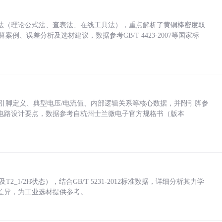
法（理论公式法、查表法、在线工具法），重点解析了黄铜棒密度取
计算案例、误差分析及选材建议，数据参考GB/T 4423-2007等国家标
括各引脚定义、典型电压/电流值、内部逻辑关系等核心数据，并附引脚参
电路设计要点，数据参考自杭州士兰微电子官方规格书（版本
_1/2H状态），结合GB/T 5231-2012标准数据，详细分析其力学
差异，为工业选材提供参考。