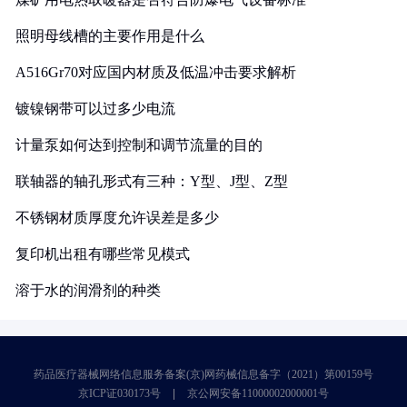
照明母线槽的主要作用是什么
A516Gr70对应国内材质及低温冲击要求解析
镀镍钢带可以过多少电流
计量泵如何达到控制和调节流量的目的
联轴器的轴孔形式有三种：Y型、J型、Z型
不锈钢材质厚度允许误差是多少
复印机出租有哪些常见模式
溶于水的润滑剂的种类
药品医疗器械网络信息服务备案(京)网药械信息备字（2021）第00159号
京ICP证030173号
京公网安备11000002000001号