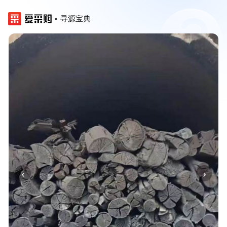
寻源宝典
‹
›