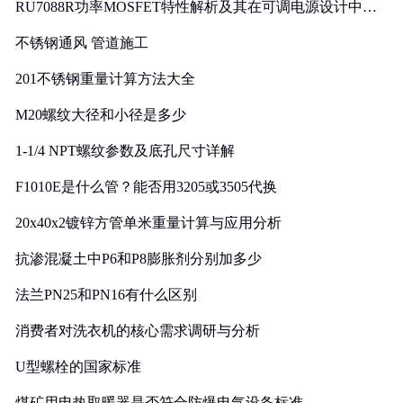
RU7088R功率MOSFET特性解析及其在可调电源设计中的
实践
不锈钢通风 管道施工
201不锈钢重量计算方法大全
M20螺纹大径和小径是多少
1-1/4 NPT螺纹参数及底孔尺寸详解
F1010E是什么管？能否用3205或3505代换
20x40x2镀锌方管单米重量计算与应用分析
抗渗混凝土中P6和P8膨胀剂分别加多少
法兰PN25和PN16有什么区别
消费者对洗衣机的核心需求调研与分析
U型螺栓的国家标准
煤矿用电热取暖器是否符合防爆电气设备标准