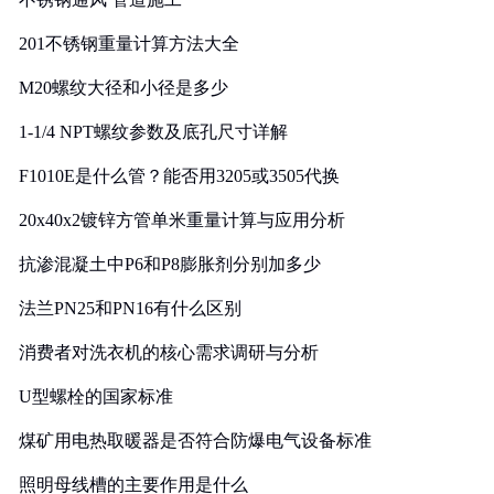
201不锈钢重量计算方法大全
M20螺纹大径和小径是多少
1-1/4 NPT螺纹参数及底孔尺寸详解
F1010E是什么管？能否用3205或3505代换
20x40x2镀锌方管单米重量计算与应用分析
抗渗混凝土中P6和P8膨胀剂分别加多少
法兰PN25和PN16有什么区别
消费者对洗衣机的核心需求调研与分析
U型螺栓的国家标准
煤矿用电热取暖器是否符合防爆电气设备标准
照明母线槽的主要作用是什么