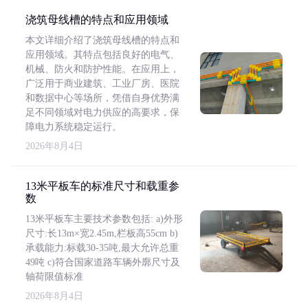
浇筑母线槽的特点和应用领域
本文详细介绍了浇筑母线槽的特点和
应用领域。其特点包括良好的电气、
机械、防火和防护性能。在应用上，
广泛用于商业建筑、工业厂房、医院
和数据中心等场所，凭借自身优势满
足不同领域对电力供应的高要求，保
障电力系统稳定运行。
2026年8月4日
13米平板车的标准尺寸和载重参
数
13米平板车主要技术参数包括: a)外形
尺寸:长13m×宽2.45m,栏板高55cm b)
承载能力:标载30-35吨,最大允许总重
49吨 c)符合国家道路车辆外廓尺寸及
轴荷限值标准
2026年8月4日