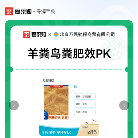
寻源宝典
‹
›