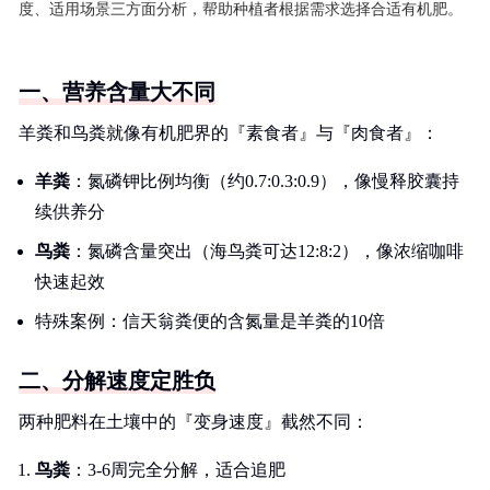
度、适用场景三方面分析，帮助种植者根据需求选择合适有机肥。
一、营养含量大不同
羊粪和鸟粪就像有机肥界的『素食者』与『肉食者』：
羊粪
：氮磷钾比例均衡（约0.7:0.3:0.9），像慢释胶囊持
续供养分
鸟粪
：氮磷含量突出（海鸟粪可达12:8:2），像浓缩咖啡
快速起效
特殊案例：信天翁粪便的含氮量是羊粪的10倍
二、分解速度定胜负
两种肥料在土壤中的『变身速度』截然不同：
鸟粪
：3-6周完全分解，适合追肥