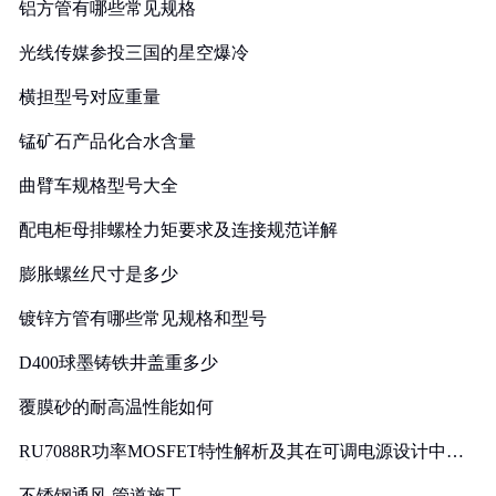
铝方管有哪些常见规格
光线传媒参投三国的星空爆冷
横担型号对应重量
锰矿石产品化合水含量
曲臂车规格型号大全
配电柜母排螺栓力矩要求及连接规范详解
膨胀螺丝尺寸是多少
镀锌方管有哪些常见规格和型号
D400球墨铸铁井盖重多少
覆膜砂的耐高温性能如何
RU7088R功率MOSFET特性解析及其在可调电源设计中的
实践
不锈钢通风 管道施工