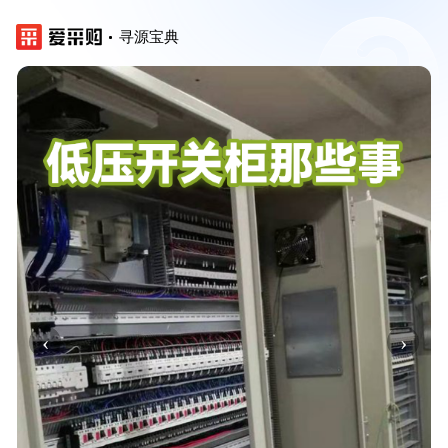
寻源宝典
‹
›