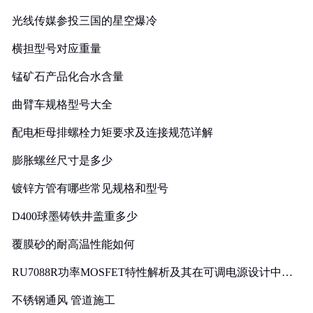
光线传媒参投三国的星空爆冷
横担型号对应重量
锰矿石产品化合水含量
曲臂车规格型号大全
配电柜母排螺栓力矩要求及连接规范详解
膨胀螺丝尺寸是多少
镀锌方管有哪些常见规格和型号
D400球墨铸铁井盖重多少
覆膜砂的耐高温性能如何
RU7088R功率MOSFET特性解析及其在可调电源设计中的
实践
不锈钢通风 管道施工