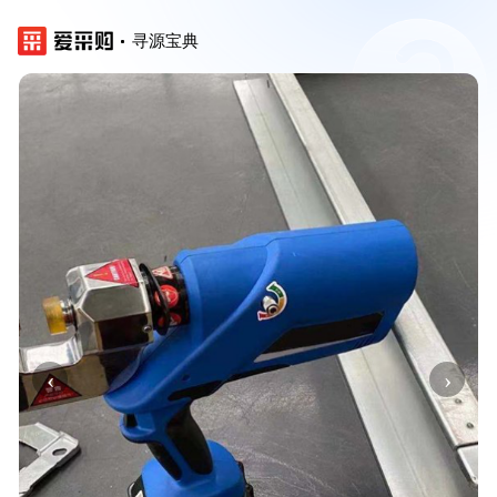
寻源宝典
‹
›