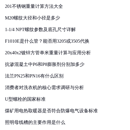
201不锈钢重量计算方法大全
M20螺纹大径和小径是多少
1-1/4 NPT螺纹参数及底孔尺寸详解
F1010E是什么管？能否用3205或3505代换
20x40x2镀锌方管单米重量计算与应用分析
抗渗混凝土中P6和P8膨胀剂分别加多少
法兰PN25和PN16有什么区别
消费者对洗衣机的核心需求调研与分析
U型螺栓的国家标准
煤矿用电热取暖器是否符合防爆电气设备标准
照明母线槽的主要作用是什么