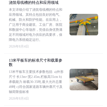
浇筑母线槽的特点和应用领域
本文详细介绍了浇筑母线槽的特点和
应用领域。其特点包括良好的电气、
机械、防火和防护性能。在应用上，
广泛用于商业建筑、工业厂房、医院
和数据中心等场所，凭借自身优势满
足不同领域对电力供应的高要求，保
障电力系统稳定运行。
2026年8月4日
13米平板车的标准尺寸和载重参
数
13米平板车主要技术参数包括: a)外形
尺寸:长13m×宽2.45m,栏板高55cm b)
承载能力:标载30-35吨,最大允许总重
49吨 c)符合国家道路车辆外廓尺寸及
轴荷限值标准
2026年8月4日