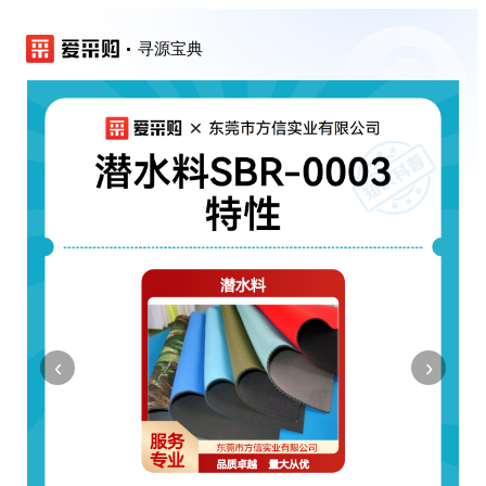
寻源宝典
‹
›