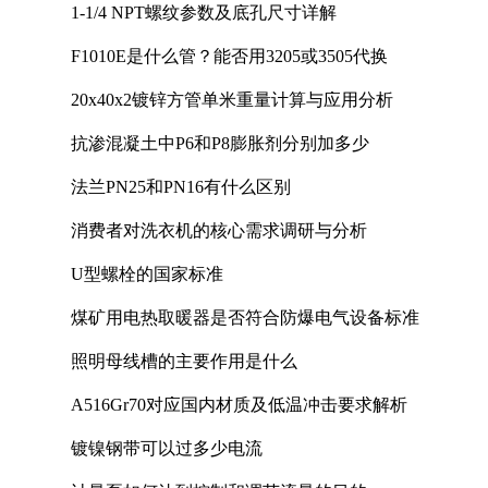
1-1/4 NPT螺纹参数及底孔尺寸详解
F1010E是什么管？能否用3205或3505代换
20x40x2镀锌方管单米重量计算与应用分析
抗渗混凝土中P6和P8膨胀剂分别加多少
法兰PN25和PN16有什么区别
消费者对洗衣机的核心需求调研与分析
U型螺栓的国家标准
煤矿用电热取暖器是否符合防爆电气设备标准
照明母线槽的主要作用是什么
A516Gr70对应国内材质及低温冲击要求解析
镀镍钢带可以过多少电流