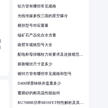
铝方管有哪些常见规格
光线传媒参投三国的星空爆冷
横担型号对应重量
锰矿石产品化合水含量
也
曲臂车规格型号大全
方
配电柜母排螺栓力矩要求及连接规范详
解
膨胀螺丝尺寸是多少
镀锌方管有哪些常见规格和型号
D400球墨铸铁井盖重多少
覆膜砂的耐高温性能如何
RU7088R功率MOSFET特性解析及其在
可调电源设计中的实践