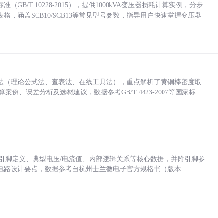
/T 10228-2015），提供1000kVA变压器损耗计算实例，分步
，涵盖SCB10/SCB13等常见型号参数，指导用户快速掌握变压器
法（理论公式法、查表法、在线工具法），重点解析了黄铜棒密度取
计算案例、误差分析及选材建议，数据参考GB/T 4423-2007等国家标
括各引脚定义、典型电压/电流值、内部逻辑关系等核心数据，并附引脚参
电路设计要点，数据参考自杭州士兰微电子官方规格书（版本