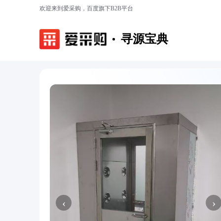
欢迎来到爱采购，百度旗下B2B平台
寻源宝典
‹
›