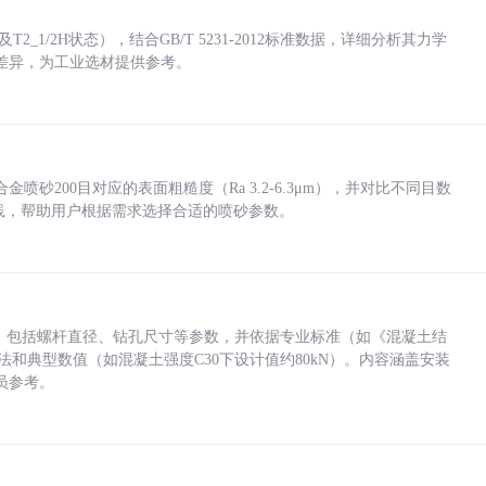
_1/2H状态），结合GB/T 5231-2012标准数据，详细分析其力学
差异，为工业选材提供参考。
砂200目对应的表面粗糙度（Ra 3.2-6.3μm），并对比不同目数
业实践，帮助用户根据需求选择合适的喷砂参数。
力，包括螺杆直径、钻孔尺寸等参数，并依据专业标准（如《混凝土结
方法和典型数值（如混凝土强度C30下设计值约80kN）。内容涵盖安装
员参考。