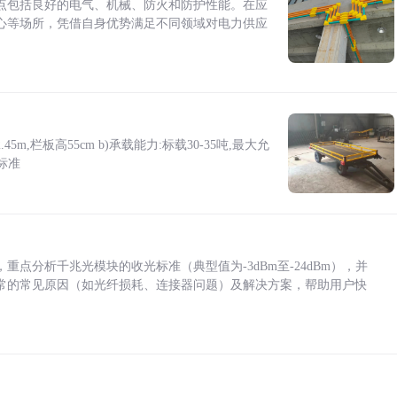
点包括良好的电气、机械、防火和防护性能。在应
心等场所，凭借自身优势满足不同领域对电力供应
5m,栏板高55cm b)承载能力:标载30-35吨,最大允
标准
点分析千兆光模块的收光标准（典型值为-3dBm至-24dBm），并
常的常见原因（如光纤损耗、连接器问题）及解决方案，帮助用户快