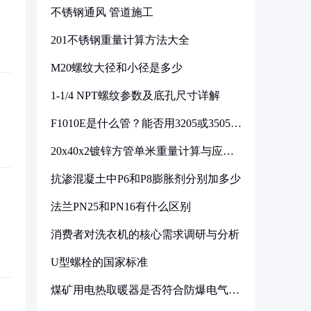
不锈钢通风 管道施工
201不锈钢重量计算方法大全
M20螺纹大径和小径是多少
1-1/4 NPT螺纹参数及底孔尺寸详解
F1010E是什么管？能否用3205或3505代
换
20x40x2镀锌方管单米重量计算与应用
分析
抗渗混凝土中P6和P8膨胀剂分别加多少
法兰PN25和PN16有什么区别
消费者对洗衣机的核心需求调研与分析
U型螺栓的国家标准
煤矿用电热取暖器是否符合防爆电气设
备标准