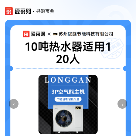
寻源宝典
‹
›