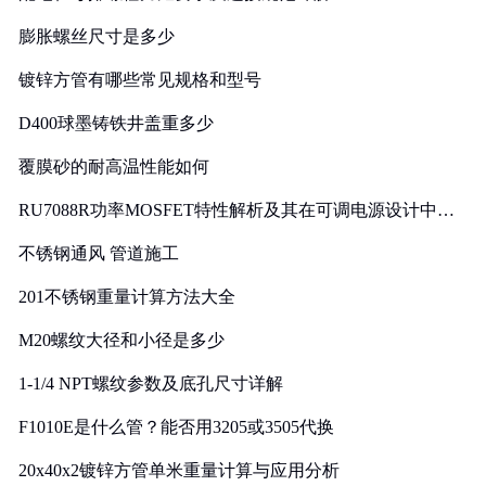
膨胀螺丝尺寸是多少
镀锌方管有哪些常见规格和型号
D400球墨铸铁井盖重多少
覆膜砂的耐高温性能如何
RU7088R功率MOSFET特性解析及其在可调电源设计中的
实践
不锈钢通风 管道施工
201不锈钢重量计算方法大全
M20螺纹大径和小径是多少
1-1/4 NPT螺纹参数及底孔尺寸详解
F1010E是什么管？能否用3205或3505代换
20x40x2镀锌方管单米重量计算与应用分析