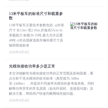
13米平板车的标准尺寸和载重参
数
13米平板车主要技术参数包括: a)外形
尺寸:长13m×宽2.45m,栏板高55cm b)
承载能力:标载30-35吨,最大允许总重
49吨 c)符合国家道路车辆外廓尺寸及
轴荷限值标准
2026年8月4日
光模块接收功率多少是正常
本文详细解答光模块接收功率的正常范围及影响因素，重
点分析千兆光模块的收光标准（典型值为-3dBm
至-24dBm），并提供不同速率光模块的参考值表格。同时
解释功率异常的常见原因（如光纤损耗、连接器问题）及
解决方案，帮助用户快速判断网络性能问题。
2026年8月4日