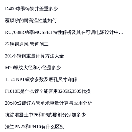
D400球墨铸铁井盖重多少
覆膜砂的耐高温性能如何
RU7088R功率MOSFET特性解析及其在可调电源设计中的
实践
不锈钢通风 管道施工
201不锈钢重量计算方法大全
M20螺纹大径和小径是多少
1-1/4 NPT螺纹参数及底孔尺寸详解
F1010E是什么管？能否用3205或3505代换
20x40x2镀锌方管单米重量计算与应用分析
抗渗混凝土中P6和P8膨胀剂分别加多少
法兰PN25和PN16有什么区别