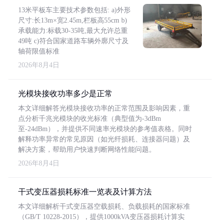
13米平板车主要技术参数包括: a)外形
尺寸:长13m×宽2.45m,栏板高55cm b)
承载能力:标载30-35吨,最大允许总重
49吨 c)符合国家道路车辆外廓尺寸及
轴荷限值标准
2026年8月4日
光模块接收功率多少是正常
本文详细解答光模块接收功率的正常范围及影响因素，重
点分析千兆光模块的收光标准（典型值为-3dBm
至-24dBm），并提供不同速率光模块的参考值表格。同时
解释功率异常的常见原因（如光纤损耗、连接器问题）及
解决方案，帮助用户快速判断网络性能问题。
2026年8月4日
干式变压器损耗标准一览表及计算方法
本文详细解析干式变压器空载损耗、负载损耗的国家标准
（GB/T 10228-2015），提供1000kVA变压器损耗计算实