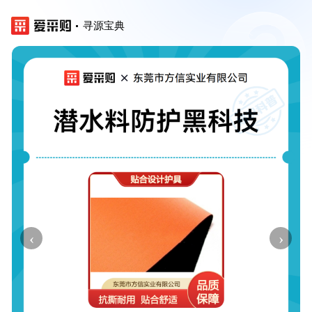
寻源宝典
‹
›