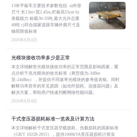
13米平板车主要技术参数包括: a)外形
尺寸:长13m×宽2.45m,栏板高55cm b)
承载能力:标载30-35吨,最大允许总重
49吨 c)符合国家道路车辆外廓尺寸及
轴荷限值标准
2026年8月4日
光模块接收功率多少是正常
本文详细解答光模块接收功率的正常范围及影响因素，重
点分析千兆光模块的收光标准（典型值为-3dBm
至-24dBm），并提供不同速率光模块的参考值表格。同时
解释功率异常的常见原因（如光纤损耗、连接器问题）及
解决方案，帮助用户快速判断网络性能问题。
2026年8月4日
干式变压器损耗标准一览表及计算方法
本文详细解析干式变压器空载损耗、负载损耗的国家标准
（GB/T 10228-2015），提供1000kVA变压器损耗计算实