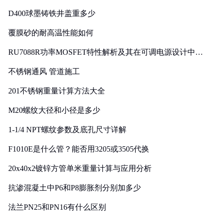
D400球墨铸铁井盖重多少
覆膜砂的耐高温性能如何
RU7088R功率MOSFET特性解析及其在可调电源设计中的
实践
不锈钢通风 管道施工
201不锈钢重量计算方法大全
M20螺纹大径和小径是多少
1-1/4 NPT螺纹参数及底孔尺寸详解
F1010E是什么管？能否用3205或3505代换
20x40x2镀锌方管单米重量计算与应用分析
抗渗混凝土中P6和P8膨胀剂分别加多少
法兰PN25和PN16有什么区别