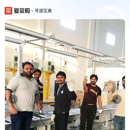
寻源宝典
‹
›