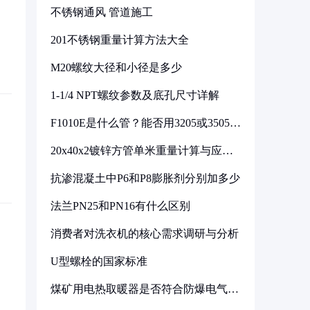
不锈钢通风 管道施工
201不锈钢重量计算方法大全
M20螺纹大径和小径是多少
1-1/4 NPT螺纹参数及底孔尺寸详解
F1010E是什么管？能否用3205或3505代
换
20x40x2镀锌方管单米重量计算与应用
分析
抗渗混凝土中P6和P8膨胀剂分别加多少
法兰PN25和PN16有什么区别
消费者对洗衣机的核心需求调研与分析
U型螺栓的国家标准
煤矿用电热取暖器是否符合防爆电气设
备标准