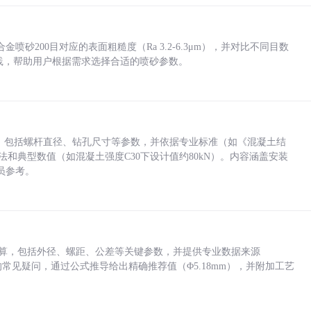
砂200目对应的表面粗糙度（Ra 3.2-6.3μm），并对比不同目数
业实践，帮助用户根据需求选择合适的喷砂参数。
力，包括螺杆直径、钻孔尺寸等参数，并依据专业标准（如《混凝土结
方法和典型数值（如混凝土强度C30下设计值约80kN）。内容涵盖安装
员参考。
底孔计算，包括外径、螺距、公差等关键参数，并提供专业数据来源
孔尺寸的常见疑问，通过公式推导给出精确推荐值（Φ5.18mm），并附加工艺