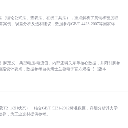
法（理论公式法、查表法、在线工具法），重点解析了黄铜棒密度取
计算案例、误差分析及选材建议，数据参考GB/T 4423-2007等国家标
括各引脚定义、典型电压/电流值、内部逻辑关系等核心数据，并附引脚参
电路设计要点，数据参考自杭州士兰微电子官方规格书（版本
_1/2H状态），结合GB/T 5231-2012标准数据，详细分析其力学
差异，为工业选材提供参考。