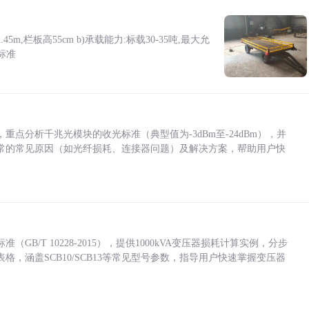
5m,栏板高55cm b)承载能力:标载30-35吨,最大允
标准
点分析千兆光模块的收光标准（典型值为-3dBm至-24dBm），并
常的常见原因（如光纤损耗、连接器问题）及解决方案，帮助用户快
/T 10228-2015），提供1000kVA变压器损耗计算实例，分步
，涵盖SCB10/SCB13等常见型号参数，指导用户快速掌握变压器