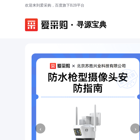
欢迎来到爱采购，百度旗下B2B平台
寻源宝典
‹
›