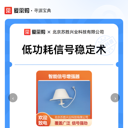
寻源宝典
‹
›