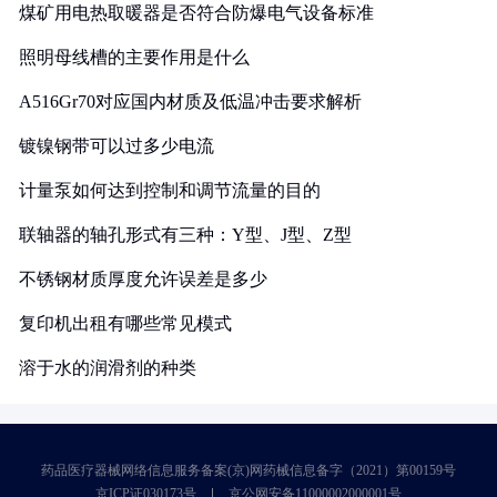
煤矿用电热取暖器是否符合防爆电气设备标准
照明母线槽的主要作用是什么
A516Gr70对应国内材质及低温冲击要求解析
镀镍钢带可以过多少电流
计量泵如何达到控制和调节流量的目的
联轴器的轴孔形式有三种：Y型、J型、Z型
不锈钢材质厚度允许误差是多少
复印机出租有哪些常见模式
溶于水的润滑剂的种类
药品医疗器械网络信息服务备案(京)网药械信息备字（2021）第00159号
京ICP证030173号
京公网安备11000002000001号