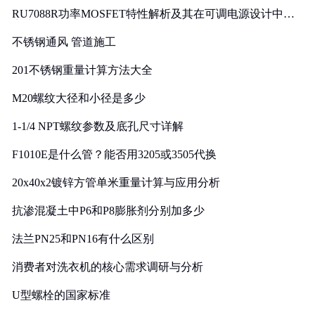
RU7088R功率MOSFET特性解析及其在可调电源设计中的
实践
不锈钢通风 管道施工
201不锈钢重量计算方法大全
M20螺纹大径和小径是多少
1-1/4 NPT螺纹参数及底孔尺寸详解
F1010E是什么管？能否用3205或3505代换
20x40x2镀锌方管单米重量计算与应用分析
抗渗混凝土中P6和P8膨胀剂分别加多少
法兰PN25和PN16有什么区别
消费者对洗衣机的核心需求调研与分析
U型螺栓的国家标准