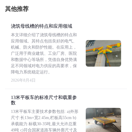
其他推荐
浇筑母线槽的特点和应用领域
本文详细介绍了浇筑母线槽的特点和
应用领域。其特点包括良好的电气、
机械、防火和防护性能。在应用上，
广泛用于商业建筑、工业厂房、医院
和数据中心等场所，凭借自身优势满
足不同领域对电力供应的高要求，保
障电力系统稳定运行。
2026年8月4日
13米平板车的标准尺寸和载重参
数
13米平板车主要技术参数包括: a)外形
尺寸:长13m×宽2.45m,栏板高55cm b)
承载能力:标载30-35吨,最大允许总重
49吨 c)符合国家道路车辆外廓尺寸及