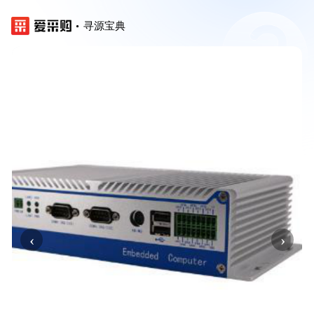
寻源宝典
‹
›