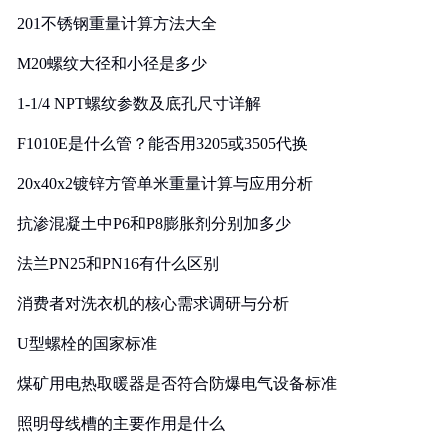
201不锈钢重量计算方法大全
M20螺纹大径和小径是多少
1-1/4 NPT螺纹参数及底孔尺寸详解
F1010E是什么管？能否用3205或3505代换
20x40x2镀锌方管单米重量计算与应用分析
抗渗混凝土中P6和P8膨胀剂分别加多少
法兰PN25和PN16有什么区别
消费者对洗衣机的核心需求调研与分析
U型螺栓的国家标准
煤矿用电热取暖器是否符合防爆电气设备标准
照明母线槽的主要作用是什么