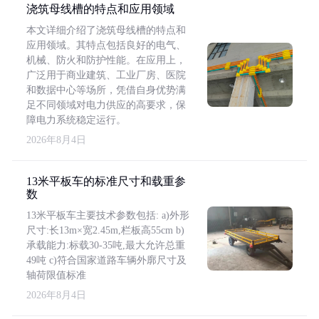
浇筑母线槽的特点和应用领域
本文详细介绍了浇筑母线槽的特点和
应用领域。其特点包括良好的电气、
机械、防火和防护性能。在应用上，
广泛用于商业建筑、工业厂房、医院
和数据中心等场所，凭借自身优势满
足不同领域对电力供应的高要求，保
障电力系统稳定运行。
2026年8月4日
13米平板车的标准尺寸和载重参
数
13米平板车主要技术参数包括: a)外形
尺寸:长13m×宽2.45m,栏板高55cm b)
承载能力:标载30-35吨,最大允许总重
49吨 c)符合国家道路车辆外廓尺寸及
轴荷限值标准
2026年8月4日