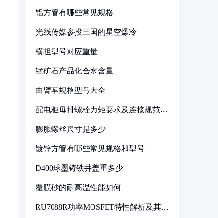
铝方管有哪些常见规格
光线传媒参投三国的星空爆冷
横担型号对应重量
锰矿石产品化合水含量
曲臂车规格型号大全
配电柜母排螺栓力矩要求及连接规范详
解
膨胀螺丝尺寸是多少
镀锌方管有哪些常见规格和型号
D400球墨铸铁井盖重多少
覆膜砂的耐高温性能如何
RU7088R功率MOSFET特性解析及其在
可调电源设计中的实践