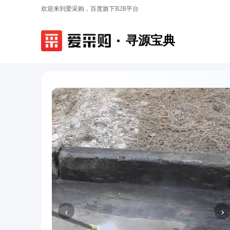
欢迎来到爱采购，百度旗下B2B平台
寻源宝典
‹
›