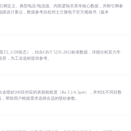
括各引脚定义、典型电压/电流值、内部逻辑关系等核心数据，并附引脚参
电路设计要点，数据参考自杭州士兰微电子官方规格书（版本
_1/2H状态），结合GB/T 5231-2012标准数据，详细分析其力学
差异，为工业选材提供参考。
砂200目对应的表面粗糙度（Ra 3.2-6.3μm），并对比不同目数
业实践，帮助用户根据需求选择合适的喷砂参数。