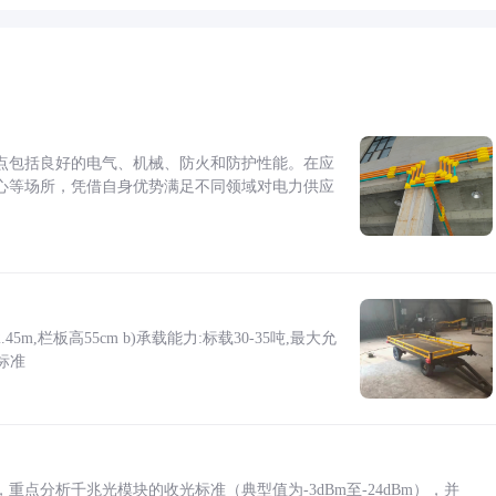
点包括良好的电气、机械、防火和防护性能。在应
心等场所，凭借自身优势满足不同领域对电力供应
5m,栏板高55cm b)承载能力:标载30-35吨,最大允
标准
点分析千兆光模块的收光标准（典型值为-3dBm至-24dBm），并