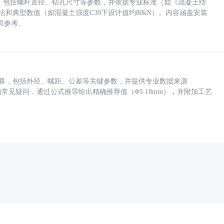
力，包括螺杆直径、钻孔尺寸等参数，并依据专业标准（如《混凝土结
方法和典型数值（如混凝土强度C30下设计值约80kN）。内容涵盖安装
员参考。
底孔计算，包括外径、螺距、公差等关键参数，并提供专业数据来源
孔尺寸的常见疑问，通过公式推导给出精确推荐值（Φ5.18mm），并附加工艺