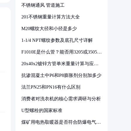
不锈钢通风 管道施工
201不锈钢重量计算方法大全
M20螺纹大径和小径是多少
1-1/4 NPT螺纹参数及底孔尺寸详解
F1010E是什么管？能否用3205或3505代
换
20x40x2镀锌方管单米重量计算与应用
分析
抗渗混凝土中P6和P8膨胀剂分别加多少
法兰PN25和PN16有什么区别
消费者对洗衣机的核心需求调研与分析
U型螺栓的国家标准
煤矿用电热取暖器是否符合防爆电气设
备标准