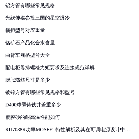
铝方管有哪些常见规格
光线传媒参投三国的星空爆冷
横担型号对应重量
锰矿石产品化合水含量
曲臂车规格型号大全
配电柜母排螺栓力矩要求及连接规范详解
膨胀螺丝尺寸是多少
镀锌方管有哪些常见规格和型号
D400球墨铸铁井盖重多少
覆膜砂的耐高温性能如何
RU7088R功率MOSFET特性解析及其在可调电源设计中的
实践