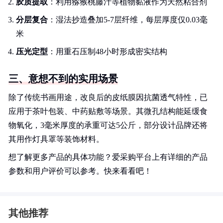
胶质提取
：利用猕猴桃藤汁等植物黏液作为天然粘合剂
分层复合
：湿法抄造叠加5-7层纤维，每层厚度仅0.03毫
米
压光定型
：用重石压制48小时形成密实结构
三、意想不到的实用场景
除了传统书画用途，改良后的皮纸膜因抗菌透气特性，已
应用于茶叶包装、中药贴敷等场景。其微孔结构能延缓食
物氧化，3毫米厚度的承重可达5公斤，部分设计品牌还将
其用作灯具罩等装饰材料。
想了解更多产品的具体功能？爱采购平台上有详细的产品
参数和用户评价可以参考。快来看看吧！
其他推荐