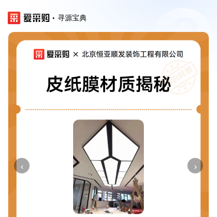
寻源宝典
‹
›