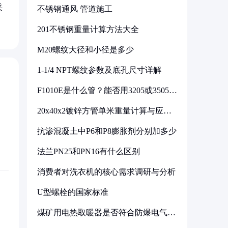
采
不锈钢通风 管道施工
201不锈钢重量计算方法大全
M20螺纹大径和小径是多少
1-1/4 NPT螺纹参数及底孔尺寸详解
F1010E是什么管？能否用3205或3505代
换
20x40x2镀锌方管单米重量计算与应用
分析
抗渗混凝土中P6和P8膨胀剂分别加多少
法兰PN25和PN16有什么区别
消费者对洗衣机的核心需求调研与分析
U型螺栓的国家标准
煤矿用电热取暖器是否符合防爆电气设
备标准