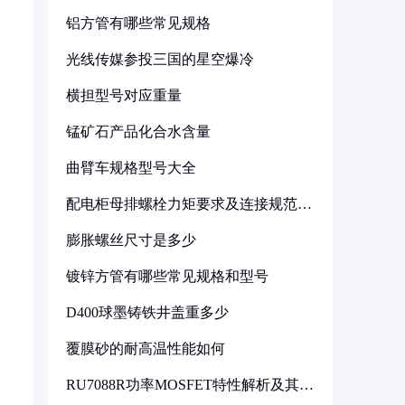
铝方管有哪些常见规格
光线传媒参投三国的星空爆冷
横担型号对应重量
锰矿石产品化合水含量
曲臂车规格型号大全
配电柜母排螺栓力矩要求及连接规范详
解
膨胀螺丝尺寸是多少
镀锌方管有哪些常见规格和型号
D400球墨铸铁井盖重多少
覆膜砂的耐高温性能如何
RU7088R功率MOSFET特性解析及其在
可调电源设计中的实践