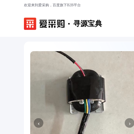
欢迎来到爱采购，百度旗下B2B平台
寻源宝典
‹
›