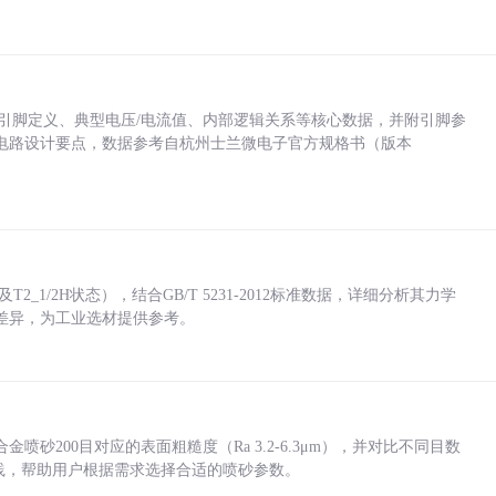
括各引脚定义、典型电压/电流值、内部逻辑关系等核心数据，并附引脚参
电路设计要点，数据参考自杭州士兰微电子官方规格书（版本
_1/2H状态），结合GB/T 5231-2012标准数据，详细分析其力学
差异，为工业选材提供参考。
砂200目对应的表面粗糙度（Ra 3.2-6.3μm），并对比不同目数
业实践，帮助用户根据需求选择合适的喷砂参数。