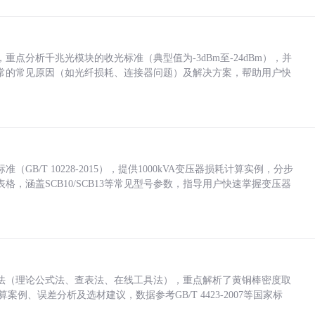
点分析千兆光模块的收光标准（典型值为-3dBm至-24dBm），并
常的常见原因（如光纤损耗、连接器问题）及解决方案，帮助用户快
/T 10228-2015），提供1000kVA变压器损耗计算实例，分步
，涵盖SCB10/SCB13等常见型号参数，指导用户快速掌握变压器
法（理论公式法、查表法、在线工具法），重点解析了黄铜棒密度取
计算案例、误差分析及选材建议，数据参考GB/T 4423-2007等国家标