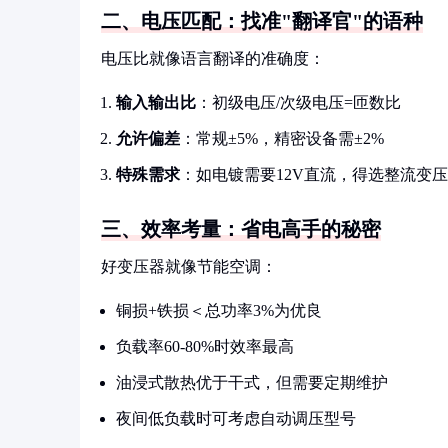
二、电压匹配：找准"翻译官"的语种
电压比就像语言翻译的准确度：
输入输出比
：初级电压/次级电压=匝数比
允许偏差
：常规±5%，精密设备需±2%
特殊需求
：如电镀需要12V直流，得选整流变
三、效率考量：省电高手的秘密
好变压器就像节能空调：
铜损+铁损＜总功率3%为优良
负载率60-80%时效率最高
油浸式散热优于干式，但需要定期维护
夜间低负载时可考虑自动调压型号