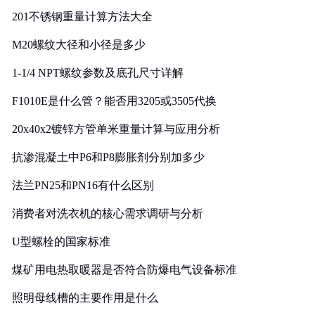
201不锈钢重量计算方法大全
M20螺纹大径和小径是多少
1-1/4 NPT螺纹参数及底孔尺寸详解
F1010E是什么管？能否用3205或3505代换
20x40x2镀锌方管单米重量计算与应用分析
抗渗混凝土中P6和P8膨胀剂分别加多少
法兰PN25和PN16有什么区别
消费者对洗衣机的核心需求调研与分析
U型螺栓的国家标准
煤矿用电热取暖器是否符合防爆电气设备标准
照明母线槽的主要作用是什么