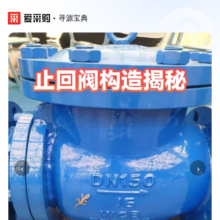
寻源宝典
‹
›