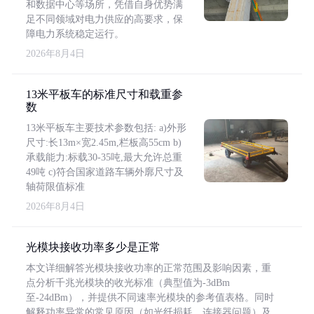
和数据中心等场所，凭借自身优势满
足不同领域对电力供应的高要求，保
障电力系统稳定运行。
2026年8月4日
13米平板车的标准尺寸和载重参
数
13米平板车主要技术参数包括: a)外形
尺寸:长13m×宽2.45m,栏板高55cm b)
承载能力:标载30-35吨,最大允许总重
49吨 c)符合国家道路车辆外廓尺寸及
轴荷限值标准
2026年8月4日
光模块接收功率多少是正常
本文详细解答光模块接收功率的正常范围及影响因素，重
点分析千兆光模块的收光标准（典型值为-3dBm
至-24dBm），并提供不同速率光模块的参考值表格。同时
解释功率异常的常见原因（如光纤损耗、连接器问题）及