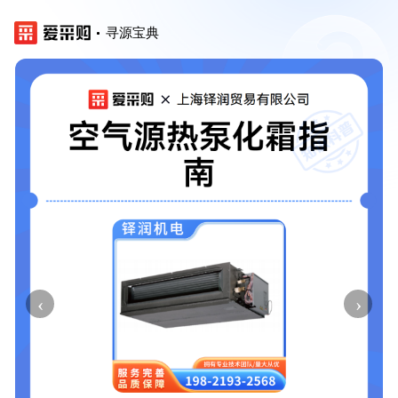
寻源宝典
‹
›