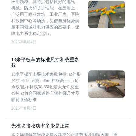
应用领域。其特点包括良好的电气、
机械、防火和防护性能。在应用上，
广泛用于商业建筑、工业厂房、医院
和数据中心等场所，凭借自身优势满
足不同领域对电力供应的高要求，保
障电力系统稳定运行。
2026年8月4日
13米平板车的标准尺寸和载重参
数
13米平板车主要技术参数包括: a)外形
尺寸:长13m×宽2.45m,栏板高55cm b)
承载能力:标载30-35吨,最大允许总重
49吨 c)符合国家道路车辆外廓尺寸及
轴荷限值标准
2026年8月4日
光模块接收功率多少是正常
本文详细解答光模块接收功率的正常范围及影响因素，重