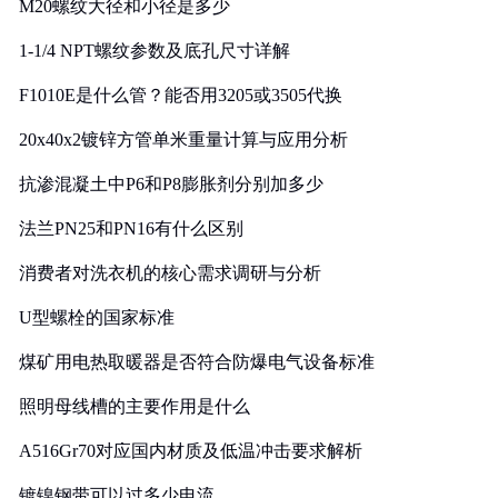
M20螺纹大径和小径是多少
1-1/4 NPT螺纹参数及底孔尺寸详解
F1010E是什么管？能否用3205或3505代换
20x40x2镀锌方管单米重量计算与应用分析
抗渗混凝土中P6和P8膨胀剂分别加多少
法兰PN25和PN16有什么区别
消费者对洗衣机的核心需求调研与分析
U型螺栓的国家标准
煤矿用电热取暖器是否符合防爆电气设备标准
照明母线槽的主要作用是什么
A516Gr70对应国内材质及低温冲击要求解析
镀镍钢带可以过多少电流