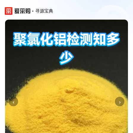
寻源宝典
‹
›