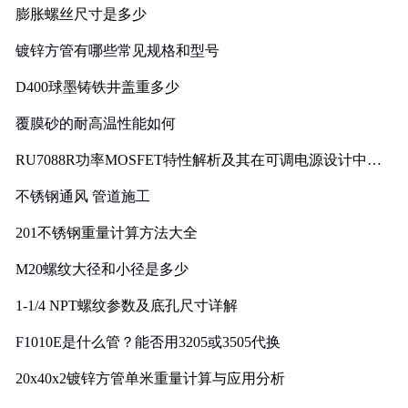
膨胀螺丝尺寸是多少
镀锌方管有哪些常见规格和型号
D400球墨铸铁井盖重多少
覆膜砂的耐高温性能如何
RU7088R功率MOSFET特性解析及其在可调电源设计中的
实践
不锈钢通风 管道施工
201不锈钢重量计算方法大全
M20螺纹大径和小径是多少
1-1/4 NPT螺纹参数及底孔尺寸详解
F1010E是什么管？能否用3205或3505代换
20x40x2镀锌方管单米重量计算与应用分析