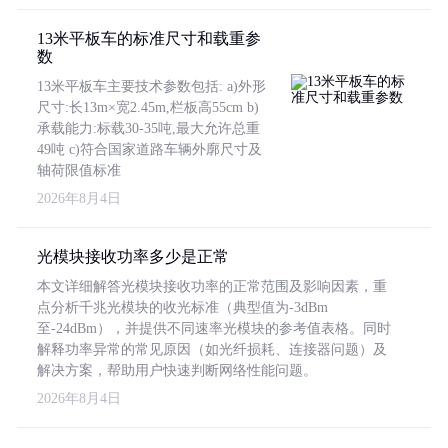
13米平板车的标准尺寸和载重参
数
13米平板车主要技术参数包括: a)外形
尺寸:长13m×宽2.45m,栏板高55cm b)
承载能力:标载30-35吨,最大允许总重
49吨 c)符合国家道路车辆外廓尺寸及
轴荷限值标准
2026年8月4日
光模块接收功率多少是正常
本文详细解答光模块接收功率的正常范围及影响因素，重
点分析千兆光模块的收光标准（典型值为-3dBm
至-24dBm），并提供不同速率光模块的参考值表格。同时
解释功率异常的常见原因（如光纤损耗、连接器问题）及
解决方案，帮助用户快速判断网络性能问题。
2026年8月4日