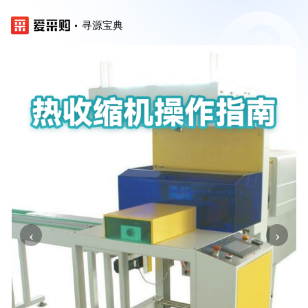
寻源宝典
‹
›