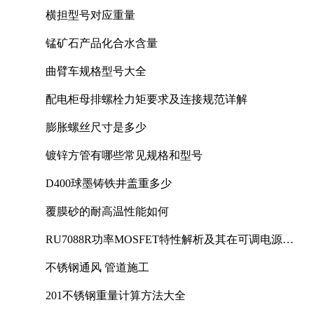
横担型号对应重量
锰矿石产品化合水含量
曲臂车规格型号大全
配电柜母排螺栓力矩要求及连接规范详解
膨胀螺丝尺寸是多少
镀锌方管有哪些常见规格和型号
D400球墨铸铁井盖重多少
覆膜砂的耐高温性能如何
RU7088R功率MOSFET特性解析及其在可调电源设
计中的实践
不锈钢通风 管道施工
201不锈钢重量计算方法大全