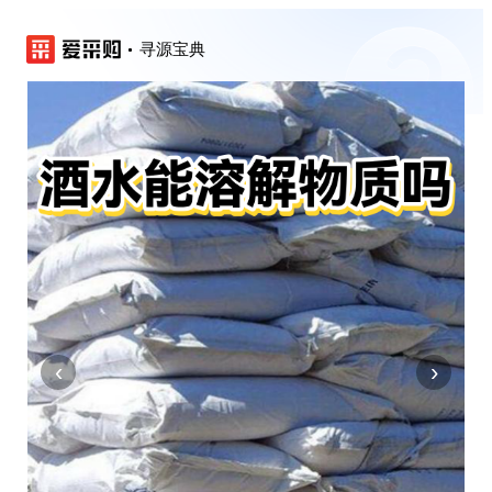
寻源宝典
‹
›