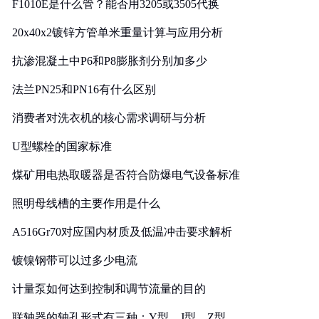
F1010E是什么管？能否用3205或3505代换
20x40x2镀锌方管单米重量计算与应用分析
抗渗混凝土中P6和P8膨胀剂分别加多少
法兰PN25和PN16有什么区别
消费者对洗衣机的核心需求调研与分析
U型螺栓的国家标准
煤矿用电热取暖器是否符合防爆电气设备标准
照明母线槽的主要作用是什么
A516Gr70对应国内材质及低温冲击要求解析
镀镍钢带可以过多少电流
计量泵如何达到控制和调节流量的目的
联轴器的轴孔形式有三种：Y型、J型、Z型