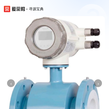
寻源宝典
‹
›