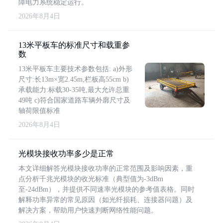
障电力系统稳定运行。
2026年8月4日
13米平板车的标准尺寸和载重参
数
13米平板车主要技术参数包括: a)外形
尺寸:长13m×宽2.45m,栏板高55cm b)
承载能力:标载30-35吨,最大允许总重
49吨 c)符合国家道路车辆外廓尺寸及
轴荷限值标准
2026年8月4日
光模块接收功率多少是正常
本文详细解答光模块接收功率的正常范围及影响因素，重
点分析千兆光模块的收光标准（典型值为-3dBm
至-24dBm），并提供不同速率光模块的参考值表格。同时
解释功率异常的常见原因（如光纤损耗、连接器问题）及
解决方案，帮助用户快速判断网络性能问题。