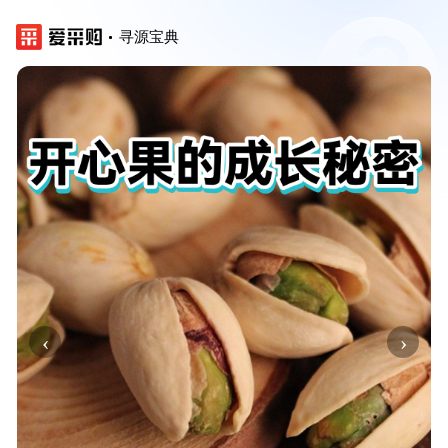
寻源宝典
‹
›