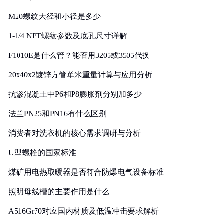
M20螺纹大径和小径是多少
1-1/4 NPT螺纹参数及底孔尺寸详解
F1010E是什么管？能否用3205或3505代换
20x40x2镀锌方管单米重量计算与应用分析
抗渗混凝土中P6和P8膨胀剂分别加多少
法兰PN25和PN16有什么区别
消费者对洗衣机的核心需求调研与分析
U型螺栓的国家标准
煤矿用电热取暖器是否符合防爆电气设备标准
照明母线槽的主要作用是什么
A516Gr70对应国内材质及低温冲击要求解析