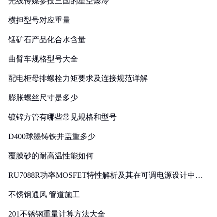
光线传媒参投三国的星空爆冷
横担型号对应重量
锰矿石产品化合水含量
曲臂车规格型号大全
配电柜母排螺栓力矩要求及连接规范详解
膨胀螺丝尺寸是多少
镀锌方管有哪些常见规格和型号
D400球墨铸铁井盖重多少
覆膜砂的耐高温性能如何
RU7088R功率MOSFET特性解析及其在可调电源设计中的
实践
不锈钢通风 管道施工
201不锈钢重量计算方法大全