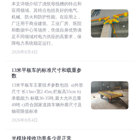
本文详细介绍了浇筑母线槽的特点和
应用领域。其特点包括良好的电气、
机械、防火和防护性能。在应用上，
广泛用于商业建筑、工业厂房、医院
和数据中心等场所，凭借自身优势满
足不同领域对电力供应的高要求，保
障电力系统稳定运行。
2026年8月4日
13米平板车的标准尺寸和载重参
数
13米平板车主要技术参数包括: a)外形
尺寸:长13m×宽2.45m,栏板高55cm b)
承载能力:标载30-35吨,最大允许总重
49吨 c)符合国家道路车辆外廓尺寸及
轴荷限值标准
2026年8月4日
光模块接收功率多少是正常