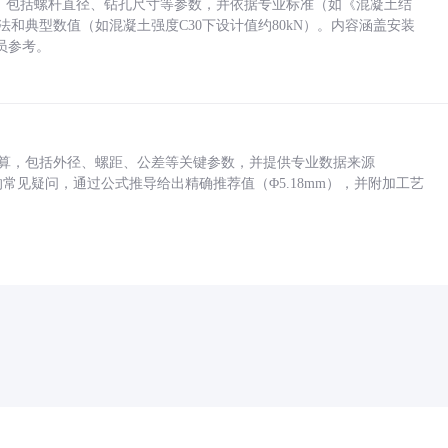
力，包括螺杆直径、钻孔尺寸等参数，并依据专业标准（如《混凝土结
方法和典型数值（如混凝土强度C30下设计值约80kN）。内容涵盖安装
员参考。
底孔计算，包括外径、螺距、公差等关键参数，并提供专业数据来源
孔尺寸的常见疑问，通过公式推导给出精确推荐值（Φ5.18mm），并附加工艺