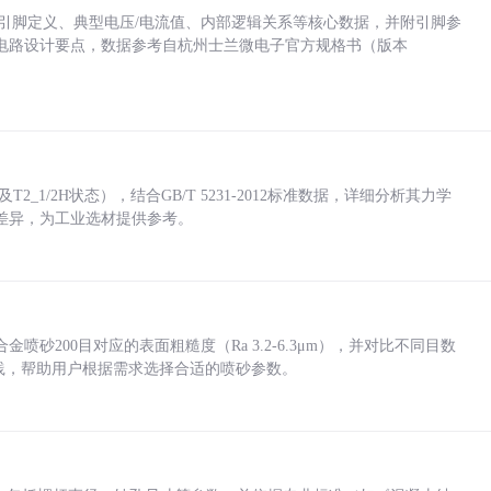
括各引脚定义、典型电压/电流值、内部逻辑关系等核心数据，并附引脚参
电路设计要点，数据参考自杭州士兰微电子官方规格书（版本
_1/2H状态），结合GB/T 5231-2012标准数据，详细分析其力学
差异，为工业选材提供参考。
砂200目对应的表面粗糙度（Ra 3.2-6.3μm），并对比不同目数
业实践，帮助用户根据需求选择合适的喷砂参数。