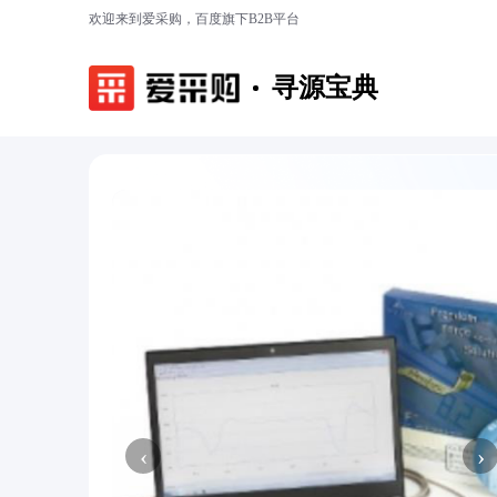
欢迎来到爱采购，百度旗下B2B平台
寻源宝典
‹
›