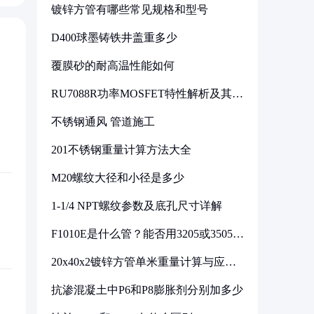
镀锌方管有哪些常见规格和型号
D400球墨铸铁井盖重多少
覆膜砂的耐高温性能如何
RU7088R功率MOSFET特性解析及其在
可调电源设计中的实践
不锈钢通风 管道施工
201不锈钢重量计算方法大全
M20螺纹大径和小径是多少
1-1/4 NPT螺纹参数及底孔尺寸详解
F1010E是什么管？能否用3205或3505代
换
20x40x2镀锌方管单米重量计算与应用
分析
抗渗混凝土中P6和P8膨胀剂分别加多少