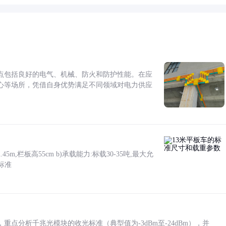
点包括良好的电气、机械、防火和防护性能。在应
心等场所，凭借自身优势满足不同领域对电力供应
5m,栏板高55cm b)承载能力:标载30-35吨,最大允
标准
点分析千兆光模块的收光标准（典型值为-3dBm至-24dBm），并