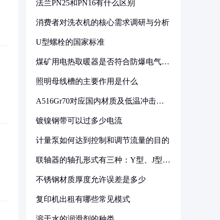
法兰PN25和PN16有什么区别
消费者对洗衣机的核心需求调研与分析
U型螺栓的国家标准
煤矿用电热取暖器是否符合防爆电气设
备标准
照明母线槽的主要作用是什么
A516Gr70对应国内材质及低温冲击要
求解析
镀镍钢带可以过多少电流
计量泵如何达到控制和调节流量的目的
联轴器的轴孔形式有三种：Y型、J型、
Z型
不锈钢材质厚度允许误差是多少
复印机出租有哪些常见模式
溶于水的润滑剂的种类