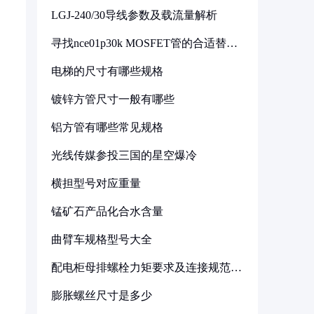
LGJ-240/30导线参数及载流量解析
寻找nce01p30k MOSFET管的合适替代
型号
电梯的尺寸有哪些规格
镀锌方管尺寸一般有哪些
铝方管有哪些常见规格
光线传媒参投三国的星空爆冷
横担型号对应重量
锰矿石产品化合水含量
曲臂车规格型号大全
配电柜母排螺栓力矩要求及连接规范详
解
膨胀螺丝尺寸是多少