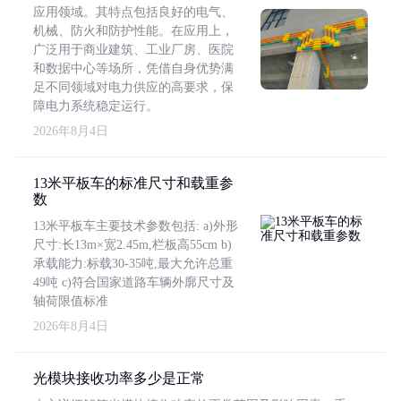
应用领域。其特点包括良好的电气、
机械、防火和防护性能。在应用上，
广泛用于商业建筑、工业厂房、医院
和数据中心等场所，凭借自身优势满
足不同领域对电力供应的高要求，保
障电力系统稳定运行。
2026年8月4日
13米平板车的标准尺寸和载重参
数
13米平板车主要技术参数包括: a)外形
尺寸:长13m×宽2.45m,栏板高55cm b)
承载能力:标载30-35吨,最大允许总重
49吨 c)符合国家道路车辆外廓尺寸及
轴荷限值标准
2026年8月4日
光模块接收功率多少是正常