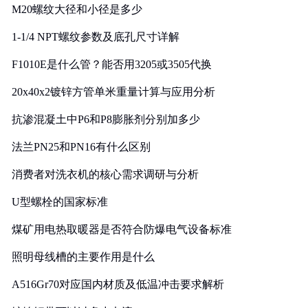
M20螺纹大径和小径是多少
1-1/4 NPT螺纹参数及底孔尺寸详解
F1010E是什么管？能否用3205或3505代换
20x40x2镀锌方管单米重量计算与应用分析
抗渗混凝土中P6和P8膨胀剂分别加多少
法兰PN25和PN16有什么区别
消费者对洗衣机的核心需求调研与分析
U型螺栓的国家标准
煤矿用电热取暖器是否符合防爆电气设备标准
照明母线槽的主要作用是什么
A516Gr70对应国内材质及低温冲击要求解析