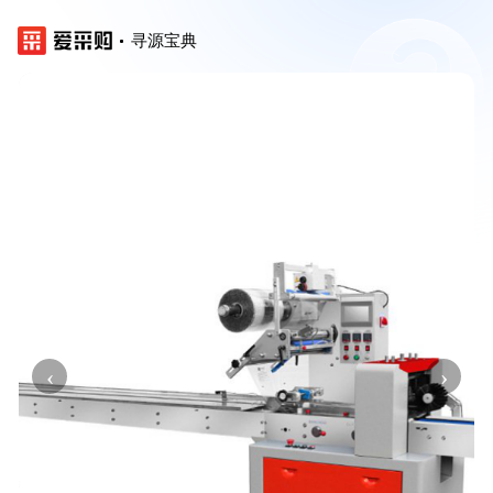
寻源宝典
‹
›